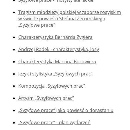
Syzyfowe prace - motywy literackie
Tragizm młodzieży polskiej w zaborze rosyjskim
w świetle powieści Stefana Żeromskiego
„Syzyfowe prace”
Charakterystyka Bernarda Zygiera
Andrzej Radek - charakterystyka, losy
Charakterystyka Marcina Borowicza
Język i stylistyka „Syzyfowych prac”
Kompozycja „Syzyfowych prac”
Artyzm „Syzyfowych prac”
„Syzyfowe prace” jako powieść o dorastaniu
„Syzyfowe prace” - plan wydarzeń