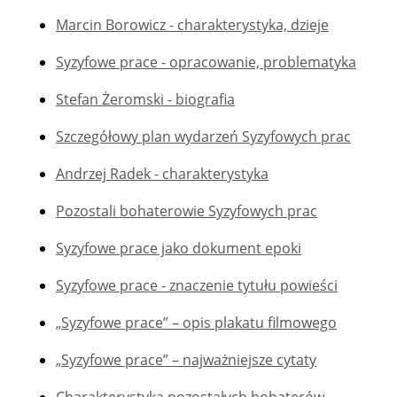
Marcin Borowicz - charakterystyka, dzieje
Syzyfowe prace - opracowanie, problematyka
Stefan Żeromski - biografia
Szczegółowy plan wydarzeń Syzyfowych prac
Andrzej Radek - charakterystyka
Pozostali bohaterowie Syzyfowych prac
Syzyfowe prace jako dokument epoki
Syzyfowe prace - znaczenie tytułu powieści
„Syzyfowe prace” – opis plakatu filmowego
„Syzyfowe prace” – najważniejsze cytaty