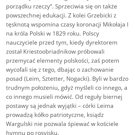
porządku rzeczy”. Sprzeciwia się on także
powszechnej edukacji. Z kolei Grzebicki z
tęsknotą wspomina czasy koronacji Mikołaja I
na króla Polski w 1829 roku. Polscy
nauczyciele przed tym, kiedy dyrektorem
został Kriestoobriadnikow próbowali
przemycać elementy polskości, zaś potem
wycofali się z tego, dbając o zachowanie
posad (Leim, Sztetter, Nogacki). Byli w bardzo
trudnym położeniu, gdyż myśleli co innego, a
co innego musieli mówić. Od reguły biernej
postawy są jednak wyjątki – córki Leima
prowadzą kółko patriotyczne, ksiądz
Wargulski nie pozwala śpiewać w kościele
hymnu po rosyjsku.