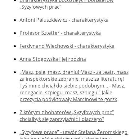
Charakterystyka pozostałych bohaterów
„Syzyfowych prac”
Antoni Paluszkiewicz - charakterystyka
Profesor Sztetter - charakterystyka
Ferdynand Wiechowski - charakterystyka
Anna Stogowska i jej rodzina
„Masz, psie, masz, draniu! Masz - za teatr, masz
za inspektorskie zebranie, masz za literaturę!
Tyś mnie chciał do siebie podobnym... - Masz,
renegacie, szpiegu, masz, szpiegu!” Jakie
przeżycia podyktowały Marcinowi te gorzk
Z którym z bohaterów „Syzyfowych prac”
chciałbyś się zaprzyjaźnić i dlaczego?
„Syzyfowe prace” - utwór Stefana Żeromskiego