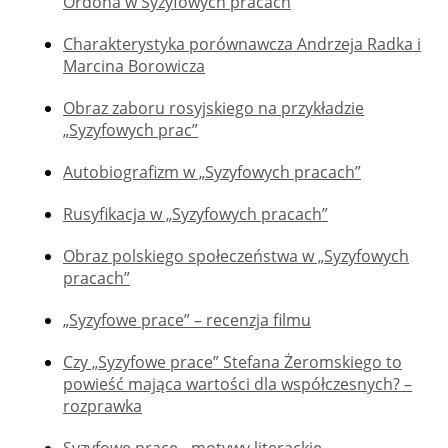
Ordona w Syzyfowych pracach
Charakterystyka porównawcza Andrzeja Radka i
Marcina Borowicza
Obraz zaboru rosyjskiego na przykładzie
„Syzyfowych prac”
Autobiografizm w „Syzyfowych pracach”
Rusyfikacja w „Syzyfowych pracach”
Obraz polskiego społeczeństwa w „Syzyfowych
pracach”
„Syzyfowe prace” – recenzja filmu
Czy „Syzyfowe prace” Stefana Żeromskiego to
powieść mająca wartości dla współczesnych? –
rozprawka