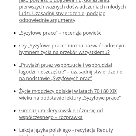
jako powieść o dojrzewaniu, dorastaniu,
pierwszych ważnych doświadczeniach młodych
ludzi. Uzasadnij stwierdzenie, podając
odpowiednie argumenty
„Syzyfowe prace” – recenzja powieści
Czy „Syzyfowe prace” można nazwać radosnym
hymnem życia na przekór wszystkiemu?
„Przyjaźń przez współczucie i współudział
łagodzi nieszczęście” – uzasadnij stwierdzenie
na podstawie „Syzyfowych prac”
Życie młodzieży polskiej w latach 70 i 80 XIX
wieku na podstawie lektury „Syzyfowe prace”
Gimnazjum klerykowskie różni się od
współczesnego – rozprawka
Lekcja języka polskiego - recytacja Reduty