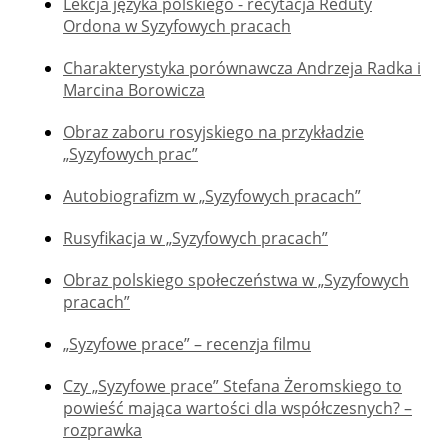
Lekcja języka polskiego - recytacja Reduty
Ordona w Syzyfowych pracach
Charakterystyka porównawcza Andrzeja Radka i
Marcina Borowicza
Obraz zaboru rosyjskiego na przykładzie
„Syzyfowych prac”
Autobiografizm w „Syzyfowych pracach”
Rusyfikacja w „Syzyfowych pracach”
Obraz polskiego społeczeństwa w „Syzyfowych
pracach”
„Syzyfowe prace” – recenzja filmu
Czy „Syzyfowe prace” Stefana Żeromskiego to
powieść mająca wartości dla współczesnych? –
rozprawka