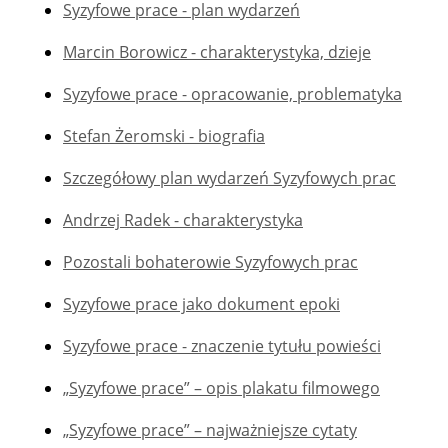
Syzyfowe prace - plan wydarzeń
Marcin Borowicz - charakterystyka, dzieje
Syzyfowe prace - opracowanie, problematyka
Stefan Żeromski - biografia
Szczegółowy plan wydarzeń Syzyfowych prac
Andrzej Radek - charakterystyka
Pozostali bohaterowie Syzyfowych prac
Syzyfowe prace jako dokument epoki
Syzyfowe prace - znaczenie tytułu powieści
„Syzyfowe prace” – opis plakatu filmowego
„Syzyfowe prace” – najważniejsze cytaty