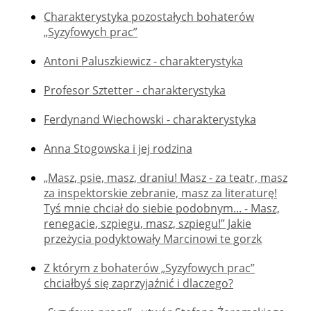
Charakterystyka pozostałych bohaterów
„Syzyfowych prac”
Antoni Paluszkiewicz - charakterystyka
Profesor Sztetter - charakterystyka
Ferdynand Wiechowski - charakterystyka
Anna Stogowska i jej rodzina
„Masz, psie, masz, draniu! Masz - za teatr, masz
za inspektorskie zebranie, masz za literaturę!
Tyś mnie chciał do siebie podobnym... - Masz,
renegacie, szpiegu, masz, szpiegu!” Jakie
przeżycia podyktowały Marcinowi te gorzk
Z którym z bohaterów „Syzyfowych prac”
chciałbyś się zaprzyjaźnić i dlaczego?