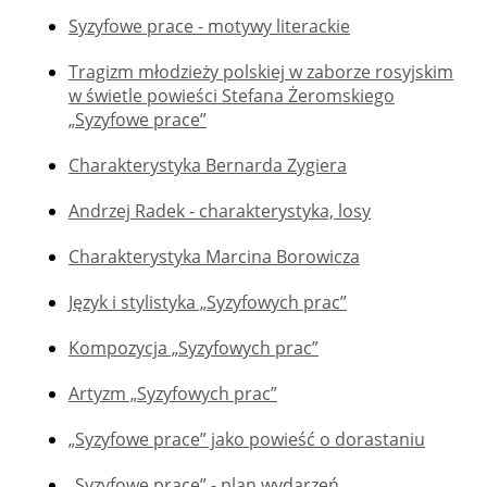
Syzyfowe prace - motywy literackie
Tragizm młodzieży polskiej w zaborze rosyjskim
w świetle powieści Stefana Żeromskiego
„Syzyfowe prace”
Charakterystyka Bernarda Zygiera
Andrzej Radek - charakterystyka, losy
Charakterystyka Marcina Borowicza
Język i stylistyka „Syzyfowych prac”
Kompozycja „Syzyfowych prac”
Artyzm „Syzyfowych prac”
„Syzyfowe prace” jako powieść o dorastaniu
„Syzyfowe prace” - plan wydarzeń