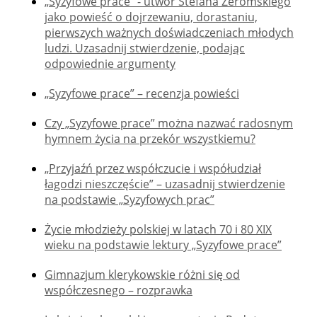
„Syzyfowe prace” - utwór Stefana Żeromskiego
jako powieść o dojrzewaniu, dorastaniu,
pierwszych ważnych doświadczeniach młodych
ludzi. Uzasadnij stwierdzenie, podając
odpowiednie argumenty
„Syzyfowe prace” – recenzja powieści
Czy „Syzyfowe prace” można nazwać radosnym
hymnem życia na przekór wszystkiemu?
„Przyjaźń przez współczucie i współudział
łagodzi nieszczęście” – uzasadnij stwierdzenie
na podstawie „Syzyfowych prac”
Życie młodzieży polskiej w latach 70 i 80 XIX
wieku na podstawie lektury „Syzyfowe prace”
Gimnazjum klerykowskie różni się od
współczesnego – rozprawka