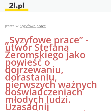
Jesteś w:
Syzyfowe prace
„Syzyfowe prace” -
utwór Stefana
Żeromskiego jako
powieść o
dojrzewaniu,
dorastaniu,
pierwszych ważnych
doświadczeniach
młodych ludzi.
Uzasadnij