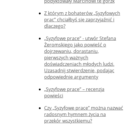
podyktowały Marcinowi te gorzk
Z którym z bohaterów „Syzyfowych
prac” chciałbyś się zaprzyjaźnić i
dlaczego?
„Syzyfowe prace” - utwór Stefana
Żeromskiego jako powieść o
dojrzewaniu, dorastaniu,
pierwszych ważnych
doświadczeniach młodych ludzi.
Uzasadnij stwierdzenie, podając
odpowiednie argumenty
„Syzyfowe prace” – recenzja
powieści
Czy „Syzyfowe prace” można nazwać
radosnym hymnem życia na
przekór wszystkiemu?