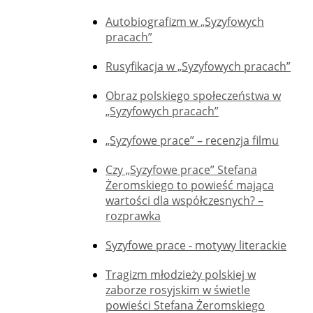
Autobiografizm w „Syzyfowych
pracach”
Rusyfikacja w „Syzyfowych pracach”
Obraz polskiego społeczeństwa w
„Syzyfowych pracach”
„Syzyfowe prace” – recenzja filmu
Czy „Syzyfowe prace” Stefana
Żeromskiego to powieść mająca
wartości dla współczesnych? –
rozprawka
Syzyfowe prace - motywy literackie
Tragizm młodzieży polskiej w
zaborze rosyjskim w świetle
powieści Stefana Żeromskiego