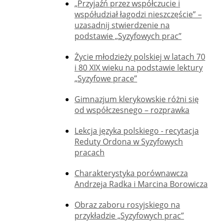
„Przyjaźń przez współczucie i
współudział łagodzi nieszczęście” –
uzasadnij stwierdzenie na
podstawie „Syzyfowych prac”
Życie młodzieży polskiej w latach 70
i 80 XIX wieku na podstawie lektury
„Syzyfowe prace”
Gimnazjum klerykowskie różni się
od współczesnego – rozprawka
Lekcja języka polskiego - recytacja
Reduty Ordona w Syzyfowych
pracach
Charakterystyka porównawcza
Andrzeja Radka i Marcina Borowicza
Obraz zaboru rosyjskiego na
przykładzie „Syzyfowych prac”