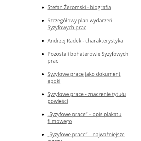
Stefan Żeromski - biografia
Szczegółowy plan wydarzeń
Syzyfowych prac
Andrzej Radek - charakterystyka
Pozostali bohaterowie Syzyfowych
prac
Syzyfowe prace jako dokument
epoki
Syzyfowe prace - znaczenie tytułu
powieści
„Syzyfowe prace” – opis plakatu
filmowego
„Syzyfowe prace” – najważniejsze