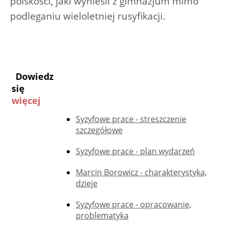
polskości, jaki wynieśli z gimnazjum mimo
podleganiu wieloletniej rusyfikacji.
Dowiedz
się
więcej
Syzyfowe prace - streszczenie
szczegółowe
Syzyfowe prace - plan wydarzeń
Marcin Borowicz - charakterystyka,
dzieje
Syzyfowe prace - opracowanie,
problematyka