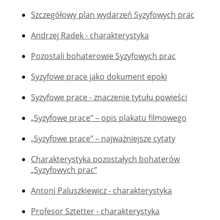
Szczegółowy plan wydarzeń Syzyfowych prac
Andrzej Radek - charakterystyka
Pozostali bohaterowie Syzyfowych prac
Syzyfowe prace jako dokument epoki
Syzyfowe prace - znaczenie tytułu powieści
„Syzyfowe prace” – opis plakatu filmowego
„Syzyfowe prace” – najważniejsze cytaty
Charakterystyka pozostałych bohaterów
„Syzyfowych prac”
Antoni Paluszkiewicz - charakterystyka
Profesor Sztetter - charakterystyka