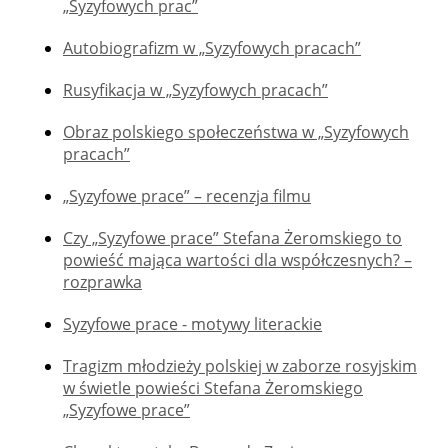
„Syzyfowych prac”
Autobiografizm w „Syzyfowych pracach”
Rusyfikacja w „Syzyfowych pracach”
Obraz polskiego społeczeństwa w „Syzyfowych
pracach”
„Syzyfowe prace” – recenzja filmu
Czy „Syzyfowe prace” Stefana Żeromskiego to
powieść mająca wartości dla współczesnych? –
rozprawka
Syzyfowe prace - motywy literackie
Tragizm młodzieży polskiej w zaborze rosyjskim
w świetle powieści Stefana Żeromskiego
„Syzyfowe prace”