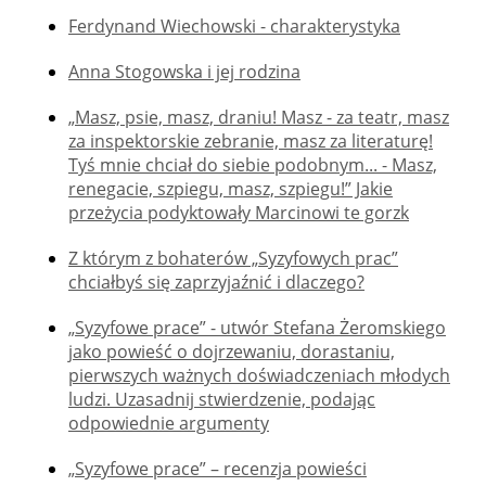
Ferdynand Wiechowski - charakterystyka
Anna Stogowska i jej rodzina
„Masz, psie, masz, draniu! Masz - za teatr, masz
za inspektorskie zebranie, masz za literaturę!
Tyś mnie chciał do siebie podobnym... - Masz,
renegacie, szpiegu, masz, szpiegu!” Jakie
przeżycia podyktowały Marcinowi te gorzk
Z którym z bohaterów „Syzyfowych prac”
chciałbyś się zaprzyjaźnić i dlaczego?
„Syzyfowe prace” - utwór Stefana Żeromskiego
jako powieść o dojrzewaniu, dorastaniu,
pierwszych ważnych doświadczeniach młodych
ludzi. Uzasadnij stwierdzenie, podając
odpowiednie argumenty
„Syzyfowe prace” – recenzja powieści