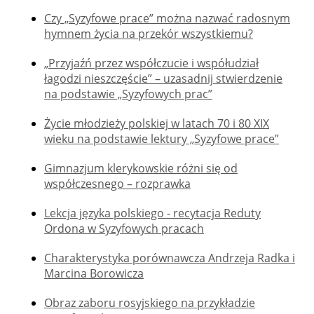
Czy „Syzyfowe prace” można nazwać radosnym
hymnem życia na przekór wszystkiemu?
„Przyjaźń przez współczucie i współudział
łagodzi nieszczęście” – uzasadnij stwierdzenie
na podstawie „Syzyfowych prac”
Życie młodzieży polskiej w latach 70 i 80 XIX
wieku na podstawie lektury „Syzyfowe prace”
Gimnazjum klerykowskie różni się od
współczesnego – rozprawka
Lekcja języka polskiego - recytacja Reduty
Ordona w Syzyfowych pracach
Charakterystyka porównawcza Andrzeja Radka i
Marcina Borowicza
Obraz zaboru rosyjskiego na przykładzie