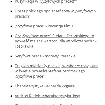
Rusyfikacja w „Syzyfowych pracach”
Obraz polskiego społeczeństwa w „Syzyfowych
pracach”
„Syzyfowe prace” – recenzja filmu
Czy „Syzyfowe prace” Stefana Żeromskiego to
powieść mająca wartości dla współczesnych? –
rozprawka
Syzyfowe prace - motywy literackie
Tragizm młodzieży polskiej w zaborze rosyjskim
w świetle powieści Stefana Żeromskiego
„Syzyfowe prace”
Charakterystyka Bernarda Zygiera
Andrzej Radek - charakterystyka, losy