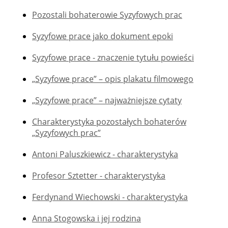
Pozostali bohaterowie Syzyfowych prac
Syzyfowe prace jako dokument epoki
Syzyfowe prace - znaczenie tytułu powieści
„Syzyfowe prace” – opis plakatu filmowego
„Syzyfowe prace” – najważniejsze cytaty
Charakterystyka pozostałych bohaterów
„Syzyfowych prac”
Antoni Paluszkiewicz - charakterystyka
Profesor Sztetter - charakterystyka
Ferdynand Wiechowski - charakterystyka
Anna Stogowska i jej rodzina