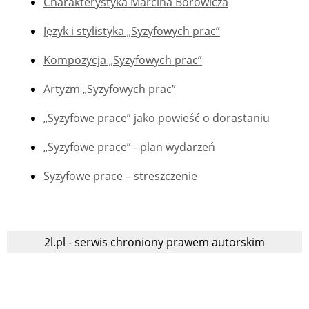
Charakterystyka Marcina Borowicza
Język i stylistyka „Syzyfowych prac”
Kompozycja „Syzyfowych prac”
Artyzm „Syzyfowych prac”
„Syzyfowe prace” jako powieść o dorastaniu
„Syzyfowe prace” - plan wydarzeń
Syzyfowe prace – streszczenie
2l.pl - serwis chroniony prawem autorskim