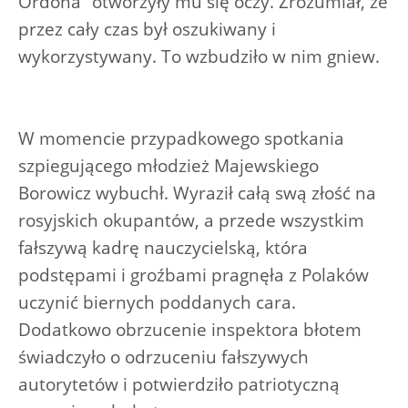
Ordona” otworzyły mu się oczy. Zrozumiał, że
przez cały czas był oszukiwany i
wykorzystywany. To wzbudziło w nim gniew.
W momencie przypadkowego spotkania
szpiegującego młodzież Majewskiego
Borowicz wybuchł. Wyraził całą swą złość na
rosyjskich okupantów, a przede wszystkim
fałszywą kadrę nauczycielską, która
podstępami i groźbami pragnęła z Polaków
uczynić biernych poddanych cara.
Dodatkowo obrzucenie inspektora błotem
świadczyło o odrzuceniu fałszywych
autorytetów i potwierdziło patriotyczną