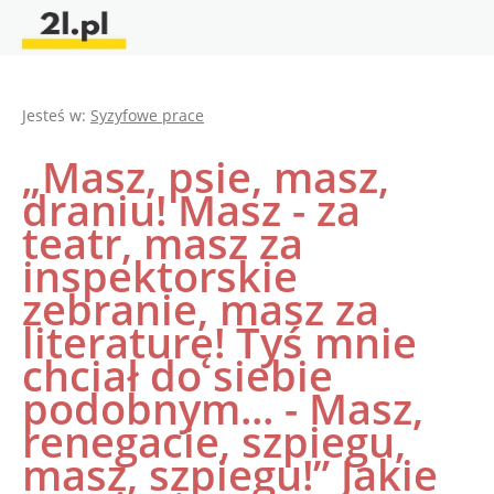
Jesteś w:
Syzyfowe prace
„Masz, psie, masz,
draniu! Masz - za
teatr, masz za
inspektorskie
zebranie, masz za
literaturę! Tyś mnie
chciał do siebie
podobnym... - Masz,
renegacie, szpiegu,
masz, szpiegu!” Jakie