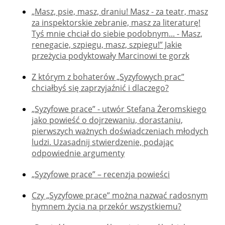
„Masz, psie, masz, draniu! Masz - za teatr, masz
za inspektorskie zebranie, masz za literaturę!
Tyś mnie chciał do siebie podobnym... - Masz,
renegacie, szpiegu, masz, szpiegu!” Jakie
przeżycia podyktowały Marcinowi te gorzk
Z którym z bohaterów „Syzyfowych prac”
chciałbyś się zaprzyjaźnić i dlaczego?
„Syzyfowe prace” - utwór Stefana Żeromskiego
jako powieść o dojrzewaniu, dorastaniu,
pierwszych ważnych doświadczeniach młodych
ludzi. Uzasadnij stwierdzenie, podając
odpowiednie argumenty
„Syzyfowe prace” – recenzja powieści
Czy „Syzyfowe prace” można nazwać radosnym
hymnem życia na przekór wszystkiemu?