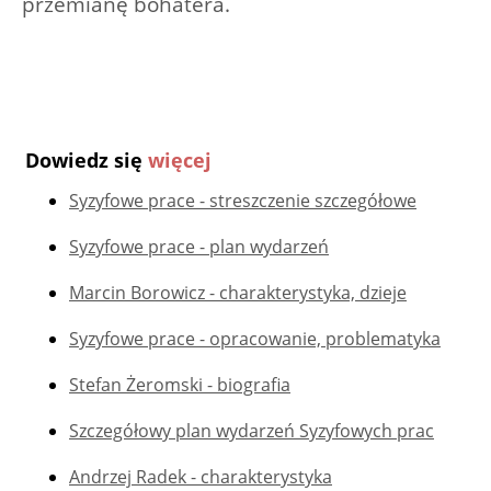
przemianę bohatera.
Dowiedz się
więcej
Syzyfowe prace - streszczenie szczegółowe
Syzyfowe prace - plan wydarzeń
Marcin Borowicz - charakterystyka, dzieje
Syzyfowe prace - opracowanie, problematyka
Stefan Żeromski - biografia
Szczegółowy plan wydarzeń Syzyfowych prac
Andrzej Radek - charakterystyka