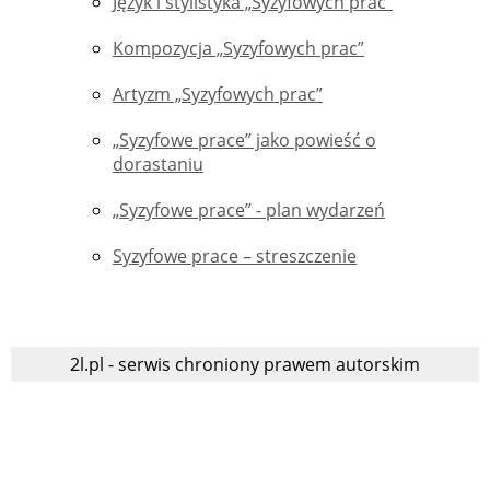
Język i stylistyka „Syzyfowych prac”
Kompozycja „Syzyfowych prac”
Artyzm „Syzyfowych prac”
„Syzyfowe prace” jako powieść o
dorastaniu
„Syzyfowe prace” - plan wydarzeń
Syzyfowe prace – streszczenie
2l.pl - serwis chroniony prawem autorskim