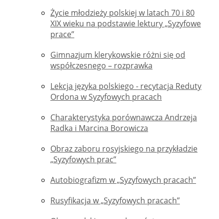
Życie młodzieży polskiej w latach 70 i 80
XIX wieku na podstawie lektury „Syzyfowe
prace”
Gimnazjum klerykowskie różni się od
współczesnego – rozprawka
Lekcja języka polskiego - recytacja Reduty
Ordona w Syzyfowych pracach
Charakterystyka porównawcza Andrzeja
Radka i Marcina Borowicza
Obraz zaboru rosyjskiego na przykładzie
„Syzyfowych prac”
Autobiografizm w „Syzyfowych pracach”
Rusyfikacja w „Syzyfowych pracach”