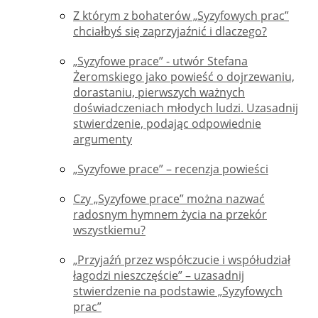
Z którym z bohaterów „Syzyfowych prac”
chciałbyś się zaprzyjaźnić i dlaczego?
„Syzyfowe prace” - utwór Stefana
Żeromskiego jako powieść o dojrzewaniu,
dorastaniu, pierwszych ważnych
doświadczeniach młodych ludzi. Uzasadnij
stwierdzenie, podając odpowiednie
argumenty
„Syzyfowe prace” – recenzja powieści
Czy „Syzyfowe prace” można nazwać
radosnym hymnem życia na przekór
wszystkiemu?
„Przyjaźń przez współczucie i współudział
łagodzi nieszczęście” – uzasadnij
stwierdzenie na podstawie „Syzyfowych
prac”