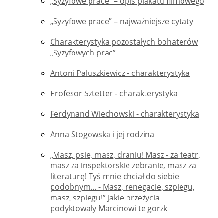
„Syzyfowe prace” – opis plakatu filmowego
„Syzyfowe prace” – najważniejsze cytaty
Charakterystyka pozostałych bohaterów
„Syzyfowych prac”
Antoni Paluszkiewicz - charakterystyka
Profesor Sztetter - charakterystyka
Ferdynand Wiechowski - charakterystyka
Anna Stogowska i jej rodzina
„Masz, psie, masz, draniu! Masz - za teatr,
masz za inspektorskie zebranie, masz za
literaturę! Tyś mnie chciał do siebie
podobnym... - Masz, renegacie, szpiegu,
masz, szpiegu!” Jakie przeżycia
podyktowały Marcinowi te gorzk