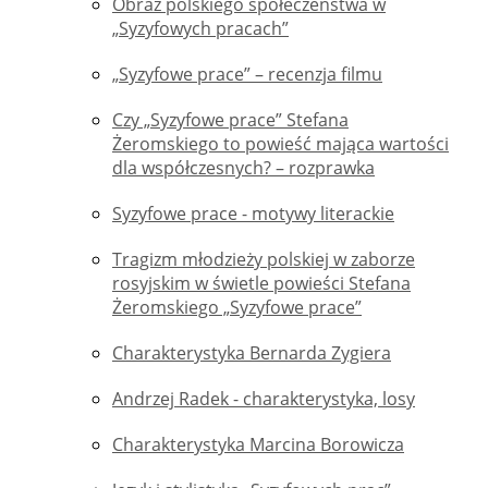
Obraz polskiego społeczeństwa w
„Syzyfowych pracach”
„Syzyfowe prace” – recenzja filmu
Czy „Syzyfowe prace” Stefana
Żeromskiego to powieść mająca wartości
dla współczesnych? – rozprawka
Syzyfowe prace - motywy literackie
Tragizm młodzieży polskiej w zaborze
rosyjskim w świetle powieści Stefana
Żeromskiego „Syzyfowe prace”
Charakterystyka Bernarda Zygiera
Andrzej Radek - charakterystyka, losy
Charakterystyka Marcina Borowicza