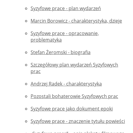
Syzyfowe prace - plan wydarzeń
Marcin Borowicz - charakterystyka, dzieje
Syzyfowe prace - opracowanie,
problematyka
Stefan Żeromski - biografia
Szczegółowy plan wydarzeń Syzyfowych
prac
Andrzej Radek - charakterystyka
Pozostali bohaterowie Syzyfowych prac
Syzyfowe prace jako dokument epoki
Syzyfowe prace - znaczenie tytułu powieści