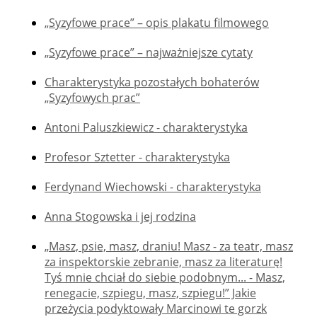
„Syzyfowe prace” – opis plakatu filmowego
„Syzyfowe prace” – najważniejsze cytaty
Charakterystyka pozostałych bohaterów
„Syzyfowych prac”
Antoni Paluszkiewicz - charakterystyka
Profesor Sztetter - charakterystyka
Ferdynand Wiechowski - charakterystyka
Anna Stogowska i jej rodzina
„Masz, psie, masz, draniu! Masz - za teatr, masz
za inspektorskie zebranie, masz za literaturę!
Tyś mnie chciał do siebie podobnym... - Masz,
renegacie, szpiegu, masz, szpiegu!” Jakie
przeżycia podyktowały Marcinowi te gorzk