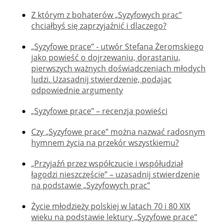
Z którym z bohaterów „Syzyfowych prac”
chciałbyś się zaprzyjaźnić i dlaczego?
„Syzyfowe prace” - utwór Stefana Żeromskiego
jako powieść o dojrzewaniu, dorastaniu,
pierwszych ważnych doświadczeniach młodych
ludzi. Uzasadnij stwierdzenie, podając
odpowiednie argumenty
„Syzyfowe prace” – recenzja powieści
Czy „Syzyfowe prace” można nazwać radosnym
hymnem życia na przekór wszystkiemu?
„Przyjaźń przez współczucie i współudział
łagodzi nieszczęście” – uzasadnij stwierdzenie
na podstawie „Syzyfowych prac”
Życie młodzieży polskiej w latach 70 i 80 XIX
wieku na podstawie lektury „Syzyfowe prace”