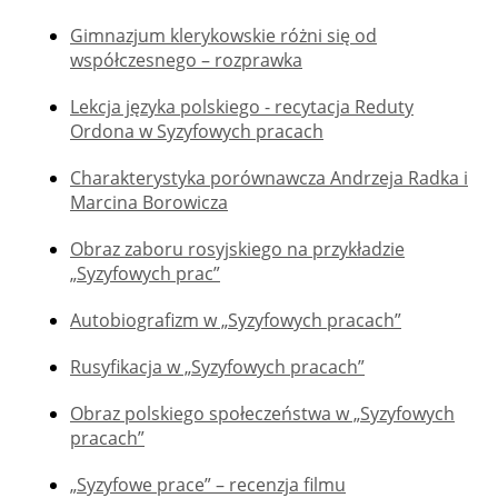
Gimnazjum klerykowskie różni się od
współczesnego – rozprawka
Lekcja języka polskiego - recytacja Reduty
Ordona w Syzyfowych pracach
Charakterystyka porównawcza Andrzeja Radka i
Marcina Borowicza
Obraz zaboru rosyjskiego na przykładzie
„Syzyfowych prac”
Autobiografizm w „Syzyfowych pracach”
Rusyfikacja w „Syzyfowych pracach”
Obraz polskiego społeczeństwa w „Syzyfowych
pracach”
„Syzyfowe prace” – recenzja filmu