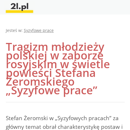
Jesteś w:
Syzyfowe prace
Tragizm młodzieży
polskiej w zaborze
rosyjskim w świetle
powieści Stefana
Żeromskiego
„Syzyfowe prace”
Stefan Żeromski w „Syzyfowych pracach” za
główny temat obrał charakterystykę postaw i