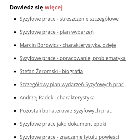
Dowiedz się
więcej
Syzyfowe prace - streszczenie szczegółowe
Syzyfowe prace - plan wydarzeń
Marcin Borowicz - charakterystyka, dzieje
Syzyfowe prace - opracowanie, problematyka
Stefan Żeromski - biografia
Szczegółowy plan wydarzeń Syzyfowych prac
Andrzej Radek - charakterystyka
Pozostali bohaterowie Syzyfowych prac
Syzyfowe prace jako dokument epoki
Syzyfowe prace - znaczenie tytułu powieści