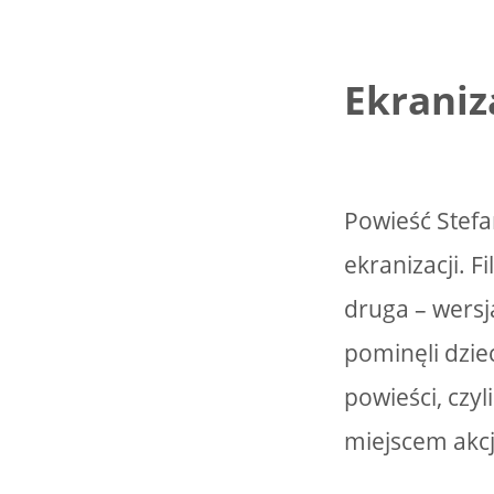
Ekraniz
Powieść Stefa
ekranizacji. F
druga – wersj
pominęli dzie
powieści, czyl
miejscem akc