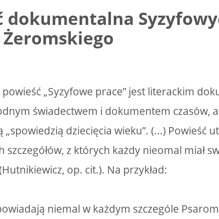
ć dokumentalna Syzyfowy
 Żeromskiego
 powieść „Syzyfowe prace” jest literackim d
ygodnym świadectwem i dokumentem czasów, a 
„spowiedzią dziecięcia wieku”. (...) Powieść ut
h szczegółów, z których każdy nieomal miał sw
Hutnikiewicz, op. cit.). Na przykład:
powiadają niemal w każdym szczególe Psarom,