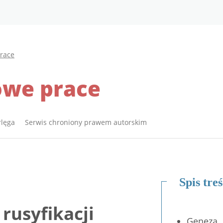
race
owe prace
rlęga Serwis chroniony prawem autorskim
Spis treś
rusyfikacji
Geneza „