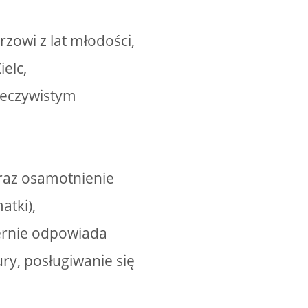
zowi z lat młodości,
elc,
rzeczywistym
raz osamotnienie
atki),
ernie odpowiada
ury, posługiwanie się