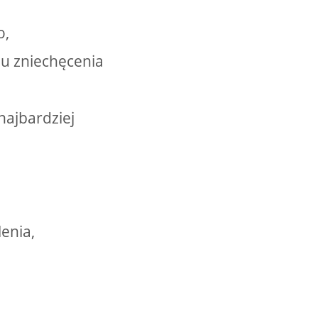
o,
lu zniechęcenia
najbardziej
enia,