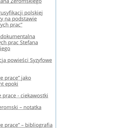
fana Żeromskiego
usyfikacji polskiej
ży na podstawie
ych prac”
 dokumentalna
ch prac Stefana
iego
cja powieści Syzyfowe
e prace” jako
t epoki
 prace - ciekawostki
eromski – notatka
e prace” – bibliografia