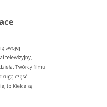
race
ię swojej
l telewizyjny,
dzieła. Twórcy filmu
 drugą część
ie, to Kielce są