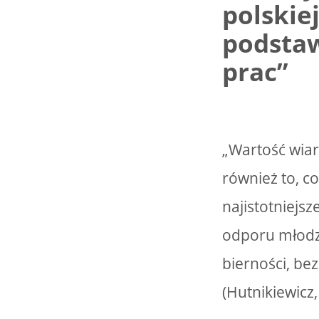
polskie
podsta
prac”
„Wartość wia
również to, co
najistotniejsze
odporu młodzie
bierności, be
(Hutnikiewicz, 