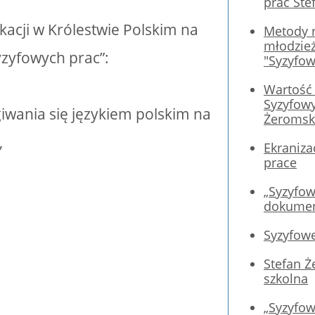
prac Ste
kacji w Królestwie Polskim na
Metody r
młodzie
zyfowych prac”:
"Syzyfow
Wartość
Syzyfowy
giwania się językiem polskim na
Żeromsk
,
Ekraniza
prace
„Syzyfow
dokumen
Syzyfowe
Stefan Ż
szkolna
„Syzyfow