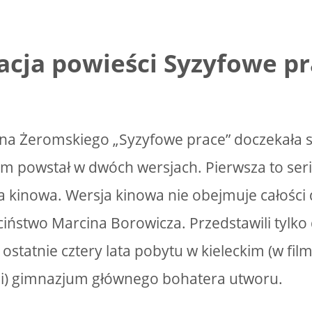
acja powieści Syzyfowe p
na Żeromskiego „Syzyfowe prace” doczekała s
ilm powstał w dwóch wersjach. Pierwsza to seria
a kinowa. Wersja kinowa nie obejmuje całości 
ciństwo Marcina Borowicza. Przedstawili tylko
i ostatnie cztery lata pobytu w kieleckim (w film
ji) gimnazjum głównego bohatera utworu.