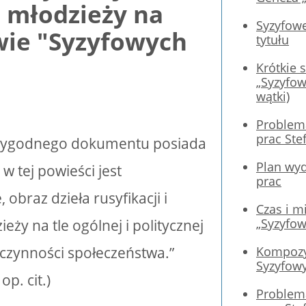
j młodzieży na
Syzyfowe
wie "Syzyfowych
tytułu
Krótkie 
„Syzyfow
wątki)
Problem
prac Ste
rygodnego dokumentu posiada
Plan wy
 w tej powieści jest
prac
, obraz dzieła rusyfikacji i
Czas i mi
„Syzyfow
ży na tle ogólnej i politycznej
Kompozyc
zczynności społeczeństwa.”
Syzyfow
op. cit.)
Problem