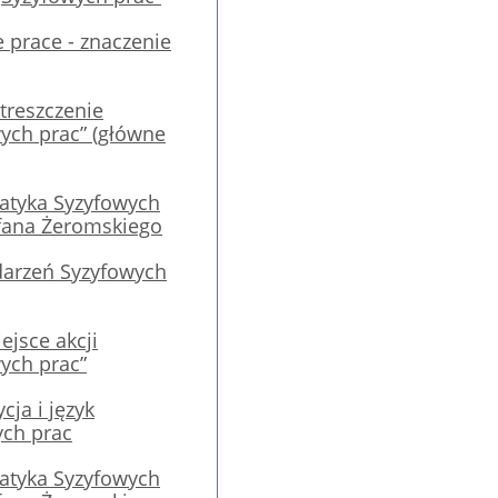
 prace - znaczenie
streszczenie
ych prac” (główne
atyka Syzyfowych
fana Żeromskiego
darzeń Syzyfowych
ejsce akcji
ych prac”
ja i język
ych prac
atyka Syzyfowych