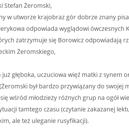
i Stefan Żeromski,
ny w utworze krajobraz gór dobrze znany pisar
Klerykowa odpowiada wyglądowi ówczesnych Ki
których zatrzymuje się Borowicz odpowiadają 
leckim Żeromskiego,
już głęboka, uczuciowa więź matki z synem o
i (Żeromski był bardzo przywiązany do swojej m
się wśród młodzieży różnych grup na ogół wi
ytuacji tamtego czasu (czytanie zakazanej lekt
im, ale też uleganie rusyfikacji).