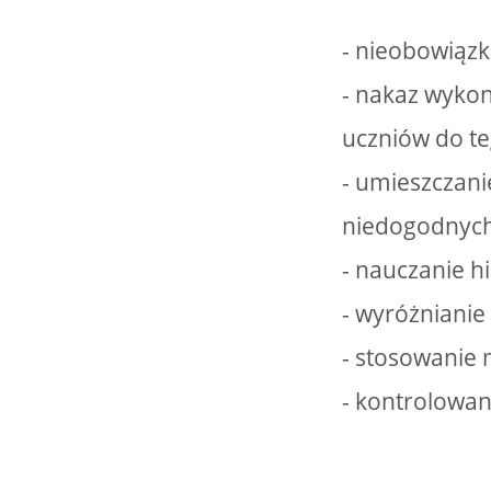
- nieobowiązk
- nakaz wykon
uczniów do t
- umieszczanie
niedogodnych
- nauczanie h
- wyróżnianie 
- stosowanie 
- kontrolowan