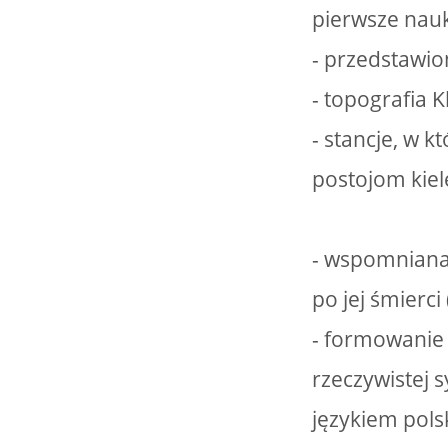
pierwsze nauk
- przedstawio
- topografia 
- stancje, w 
postojom kie
- wspomniana 
po jej śmierc
- formowanie 
rzeczywistej s
językiem polsk