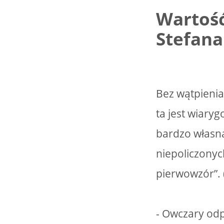
Wartoś
Stefana
Bez wątpienia
ta jest wiar
bardzo własną 
niepoliczonyc
pierwowzór”. (
- Owczary od