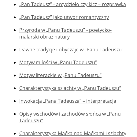
„Pan Tadeusz” - arcydzieło czy kicz – rozprawka
„Pan Tadeusz” jako utwór romantyczny
Przyroda w „Panu Tadeuszu” - poetycko-
malarski obraz natury
Dawne tradycje i obyczaje w „Panu Tadeuszu”
Motyw miłości w „Panu Tadeuszu”
Motyw literackie w „Panu Tadeuszu”
Charakterystyka szlachty w „Panu Tadeuszu”
Inwokacja „Pana Tadeusza” – interpretacja
Opisy wschodów i zachodów słońca w „Panu
Tadeuszu”
Charakterystyka Maćka nad Maćkami i szlachty