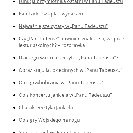
Funkcja przymiotnika ostatni w Panu Tadeuszu
Pan Tadeusz - plan wydarzeń
Najważniejsze cytaty w „Panu Tadeuszu”
Czy „Pan Tadeusz” powinien znaleźć się w spisie
lektur szkolnych? – rozprawka
Dlaczego warto przeczytać „Pana Tadeusza”?
Obraz kraju lat dziecinnych w „Panu Tadeuszu”
Opis grzybobrania w „Panu Tadeuszu”
Opis koncertu Jankiela w „Panu Tadeuszu”
Charakterystyka Jankiela
Opis gry Wojskiego na rogu
Spór o zamek w „Panu Tadeuszu”