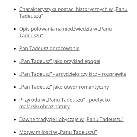
Charakterystyka postaci historycznych w „Panu
Tadeuszu”
Opis polowania na niedźwiedzia w „Panu
Tadeuszu”
Pan Tadeusz opracowanie
„Pan Tadeusz” jako przykład epopei
„Pan Tadeusz” - arcydzieło czy kicz – rozprawka
„Pan Tadeusz” jako utwór romantyczny
Przyroda w „Panu Tadeuszu” - poetycko-
malarski obraz natury
Dawne tradycje i obyczaje w „Panu Tadeuszu”
Motyw miłości w „Panu Tadeuszu”