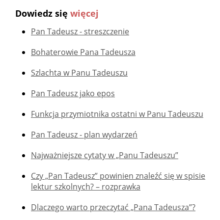
Dowiedz się
więcej
Pan Tadeusz - streszczenie
Bohaterowie Pana Tadeusza
Szlachta w Panu Tadeuszu
Pan Tadeusz jako epos
Funkcja przymiotnika ostatni w Panu Tadeuszu
Pan Tadeusz - plan wydarzeń
Najważniejsze cytaty w „Panu Tadeuszu”
Czy „Pan Tadeusz” powinien znaleźć się w spisie
lektur szkolnych? – rozprawka
Dlaczego warto przeczytać „Pana Tadeusza”?