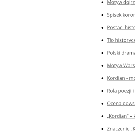
Motyw dojrz
Spisek koro
Postaci hist
Tło historyc
Polski dram
Motyw Warsz
Kordian - mo
Rola poezji 
Ocena powst
„Kordian” –
Znaczenie „