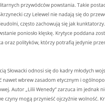
litarnych przywódców powstania. Takie postaci,
Skrzynecki czy Lelewel nie nadają się do prz
eudolni, często zachowują się jak kunktatorzy.
stanie poniosło klęskę. Krytyce poddana zost
ka oraz polityków, którzy potrafią jedynie prz
cią Słowacki odnosi się do kadry młodych woj
ć nawet wbrew zasadom etycznym i ogólnopoli
wej. Autor „Lilii Wenedy” zarzuca im jednak nie
e czyny mogą przynieść ojczyźnie wolność. Kr