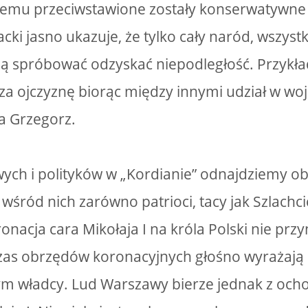
remu przeciwstawione zostały konserwatywne 
cki jasno ukazuje, że tylko cały naród, wszyst
 spróbować odzyskać niepodległość. Przykład
ł za ojczyznę biorąc między innymi udział w w
ga Grzegorz.
ych i polityków w „Kordianie” odnajdziemy o
śród nich zarówno patrioci, tacy jak Szlachcic 
onacja cara Mikołaja I na króla Polski nie przy
zas obrzędów koronacyjnych głośno wyrażają
m władcy. Lud Warszawy bierze jednak z ochot