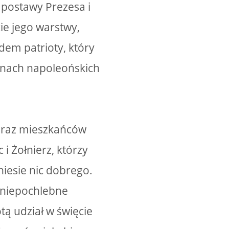
postawy Prezesa i
kie jego warstwy,
em patrioty, który
ojnach napoleońskich
braz mieszkańców
i Żołnierz, którzy
niesie nic dobrego.
 niepochlebne
ą udział w święcie