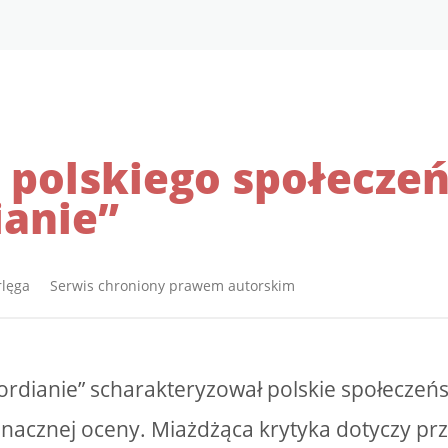
 polskiego społecze
ianie”
rlęga Serwis chroniony prawem autorskim
ordianie” scharakteryzował polskie społeczeńs
nacznej oceny. Miażdżąca krytyka dotyczy pr