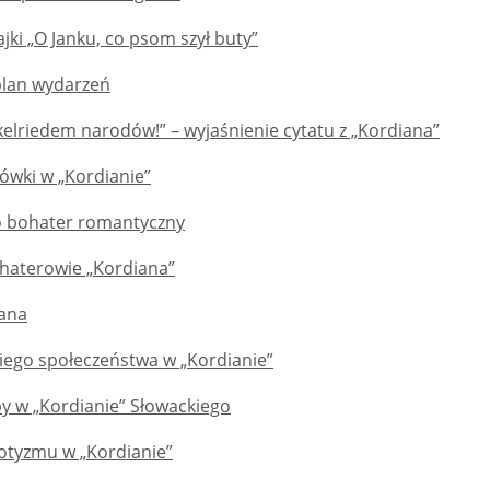
jki „O Janku, co psom szył buty”
 plan wydarzeń
elriedem narodów!” – wyjaśnienie cytatu z „Kordiana”
wki w „Kordianie”
o bohater romantyczny
ohaterowie „Kordiana”
iana
iego społeczeństwa w „Kordianie”
y w „Kordianie” Słowackiego
otyzmu w „Kordianie”