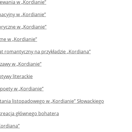
ewania w „Kordianie”
nacyjny w „Kordianie”
oryczne w „Kordianie”
zne w „Kordianie”
at romantyczny na przykładzie „Kordiana”
awy w „Kordianie”
tywy literackie
i poety w „Kordianie”
ania listopadowego w „Kordianie” Słowackiego
 kreacja głównego bohatera
Kordiana”