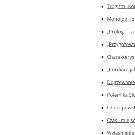
Tragizm „Ko
Monolog Kor
„Prolog” – z
„Przygotowan
Charakterys
„Kordian” j
Dojrzewanie
Polemika Sł
Obraz powst
Czas i miejs
Wyjaśnienie