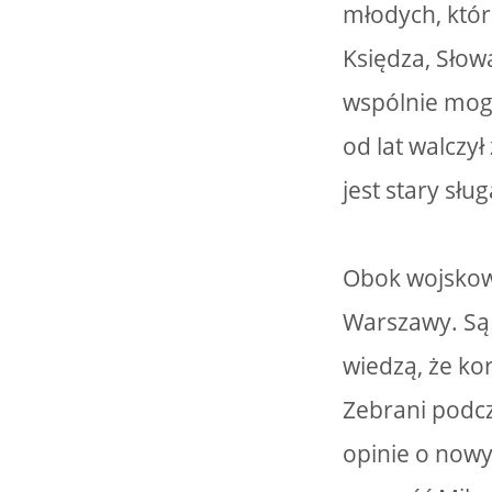
młodych, któ
Księdza, Słowa
wspólnie mogą
od lat walczy
jest stary słu
Obok wojskow
Warszawy. Są w
wiedzą, że kor
Zebrani podc
opinie o nowy