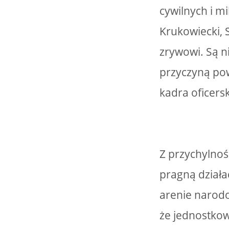
cywilnych i mi
Krukowiecki, 
zrywowi. Są ni
przyczyną pow
kadra oficers
Z przychylnoś
pragną działa
arenie narodo
że jednostkow