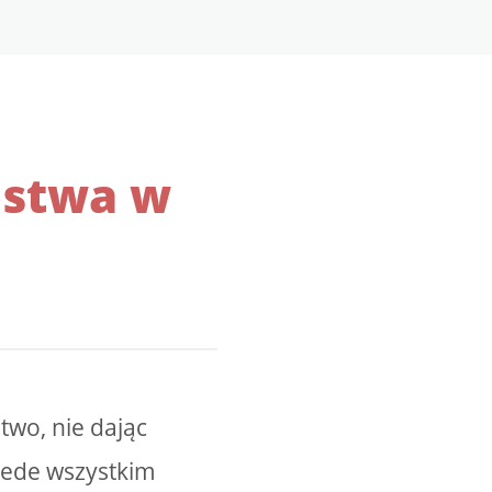
ństwa w
two, nie dając
zede wszystkim