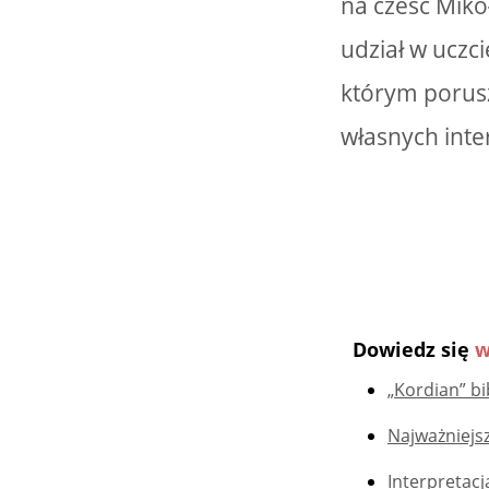
na cześć Miko
udział w uczc
którym porusz
własnych int
Dowiedz się
w
„Kordian” bi
Najważniejsz
Interpretac