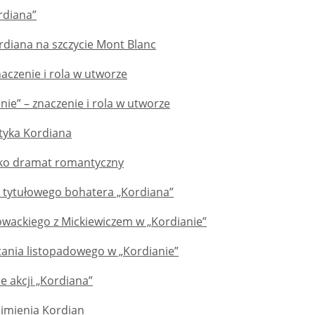
rdiana”
diana na szczycie Mont Blanc
naczenie i rola w utworze
ie” – znaczenie i rola w utworze
tyka Kordiana
ako dramat romantyczny
 tytułowego bohatera „Kordiana”
owackiego z Mickiewiczem w „Kordianie”
ania listopadowego w „Kordianie”
ce akcji „Kordiana”
 imienia Kordian