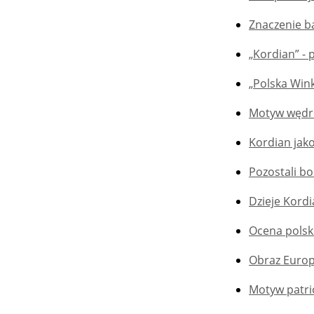
Znaczenie ba
„Kordian” -
„Polska Wink
Motyw wędró
Kordian jak
Pozostali b
Dzieje Kord
Ocena polsk
Obraz Europ
Motyw patri