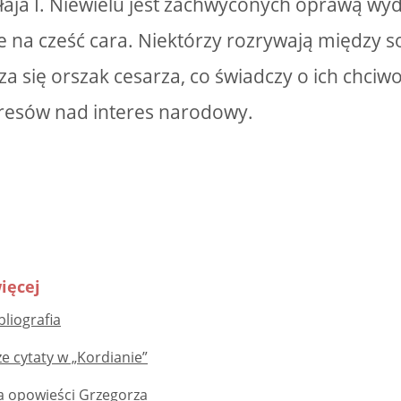
łaja I. Niewielu jest zachwyconych oprawą wyd
ie na cześć cara. Niektórzy rozrywają między 
a się orszak cesarza, co świadczy o ich chciwo
eresów nad interes narodowy.
ięcej
bliografia
e cytaty w „Kordianie”
ja opowieści Grzegorza