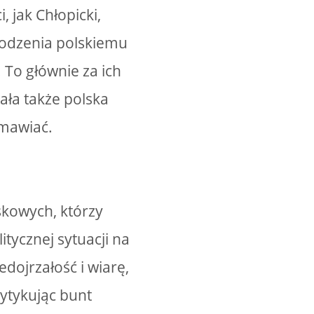
 jak Chłopicki,
ewodzenia polskiemu
 To głównie za ich
ała także polska
emawiać.
skowych, którzy
tycznej sytuacji na
dojrzałość i wiarę,
ytykując bunt