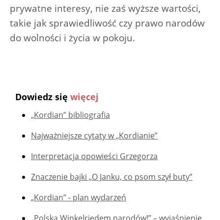
prywatne interesy, nie zaś wyższe wartości,
takie jak sprawiedliwość czy prawo narodów
do wolności i życia w pokoju.
Dowiedz się
więcej
„Kordian” bibliografia
Najważniejsze cytaty w „Kordianie”
Interpretacja opowieści Grzegorza
Znaczenie bajki „O Janku, co psom szył buty”
„Kordian” - plan wydarzeń
„Polska Winkelriedem narodów!” – wyjaśnienie