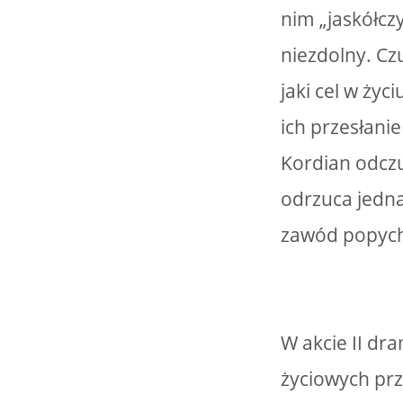
nim „jaskółcz
niezdolny. Cz
jaki cel w ży
ich przesłani
Kordian odczuw
odrzuca jedna
zawód popych
W akcie II d
życiowych prz