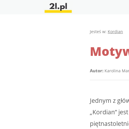
Jesteś w:
Kordian
Motyw
Autor:
Karolina Ma
Jednym z głó
„Kordian” jes
piętnastoletn