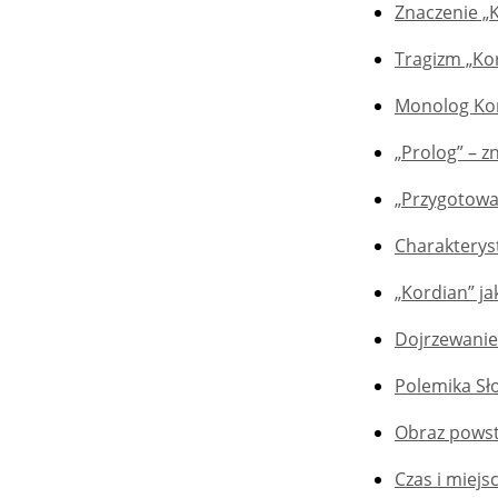
Znaczenie „
Tragizm „Ko
Monolog Kor
„Prolog” – z
„Przygotowan
Charakterys
„Kordian” j
Dojrzewanie
Polemika Sł
Obraz powst
Czas i miejs