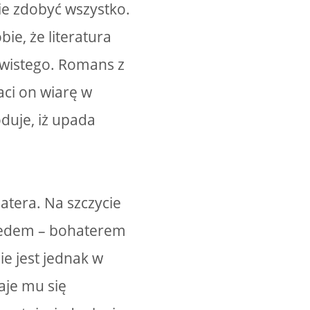
ie zdobyć wszystko.
ie, że literatura
zywistego. Romans z
aci on wiarę w
duje, iż upada
tera. Na szczycie
riedem – bohaterem
ie jest jednak w
aje mu się