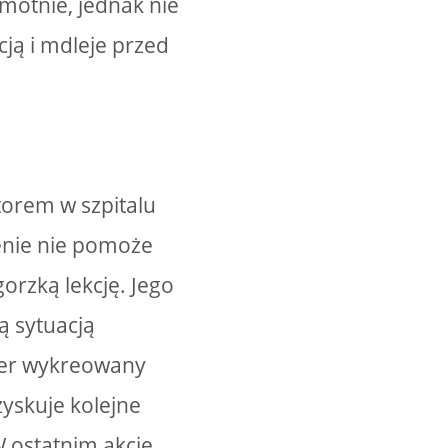
motnie, jednak nie
cją i mdleje przed
torem w szpitalu
enie nie pomoże
orzką lekcję. Jego
ą sytuacją
ater wykreowany
zyskuje kolejne
 ostatnim akcie