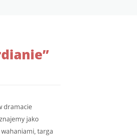
dianie”
w dramacie
oznajemy jako
i wahaniami, targa