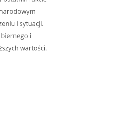
st narodowym
iu i sytuacji.
 biernego i
ższych wartości.