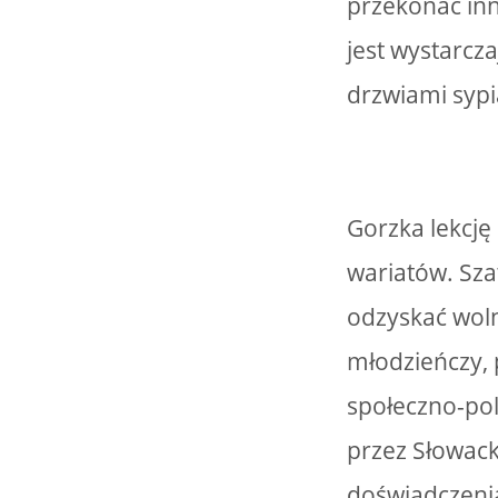
przekonać inn
jest wystarcza
drzwiami sypia
Gorzka lekcję
wariatów. Sz
odzyskać woln
młodzieńczy, 
społeczno-pol
przez Słowack
doświadczenia