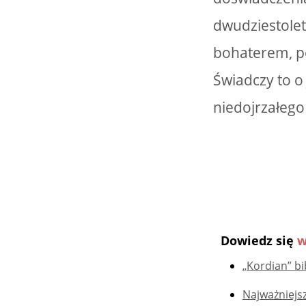
dwudziestole
bohaterem, po
Świadczy to o 
niedojrzałego
Dowiedz się
w
„Kordian” bi
Najważniejsz