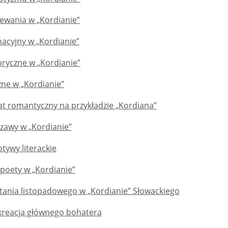
ewania w „Kordianie”
nacyjny w „Kordianie”
oryczne w „Kordianie”
zne w „Kordianie”
at romantyczny na przykładzie „Kordiana”
awy w „Kordianie”
tywy literackie
i poety w „Kordianie”
ania listopadowego w „Kordianie” Słowackiego
 kreacja głównego bohatera