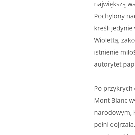
największą wa
Pochylony nad
kreśli jedyni
Wiolettą, zak
istnienie mił
autorytet pap
Po przykrych 
Mont Blanc wy
narodowym, kt
pełni dojrzał