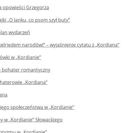
ja opowieści Grzegorza
jki „O Janku, co psom szył buty”
 plan wydarzeń
elriedem narodów!” – wyjaśnienie cytatu z „Kordiana”
wki w „Kordianie”
o bohater romantyczny
ohaterowie „Kordiana”
iana
iego społeczeństwa w „Kordianie”
y w „Kordianie” Słowackiego
otyzmu w „Kordianie”