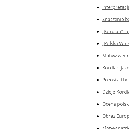
Interpretac
Znaczenie ba
„Kordian” -
„Polska Wink
Motyw wędró
Kordian jak
Pozostali b
Dzieje Kord
Ocena polsk
Obraz Europ
Motyw patri