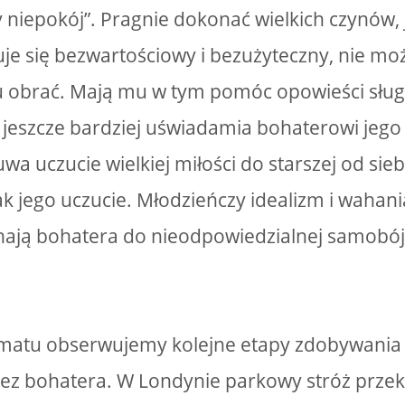
y niepokój”. Pragnie dokonać wielkich czynów, 
uje się bezwartościowy i bezużyteczny, nie m
ciu obrać. Mają mu w tym pomóc opowieści sług
e jeszcze bardziej uświadamia bohaterowi jego
a uczucie wielkiej miłości do starszej od sieb
k jego uczucie. Młodzieńczy idealizm i wahani
ają bohatera do nieodpowiedzialnej samobój
ramatu obserwujemy kolejne etapy zdobywani
ez bohatera. W Londynie parkowy stróż przek