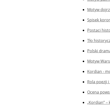
Motyw dojrz
Spisek koro
Postaci hist
Tło historyc
Polski dram
Motyw Warsz
Kordian - mo
Rola poezji 
Ocena powst
„Kordian” –