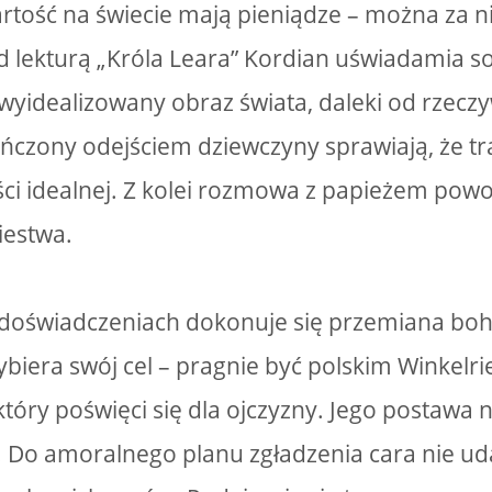
rtość na świecie mają pieniądze – można za n
 lekturą „Króla Leara” Kordian uświadamia sob
e wyidealizowany obraz świata, daleki od rzec
ończony odejściem dziewczyny sprawiają, że tr
ości idealnej. Z kolei rozmowa z papieżem powo
iestwa.
doświadczeniach dokonuje się przemiana boha
biera swój cel – pragnie być polskim Winkel
óry poświęci się dla ojczyzny. Jego postawa n
a. Do amoralnego planu zgładzenia cara nie ud