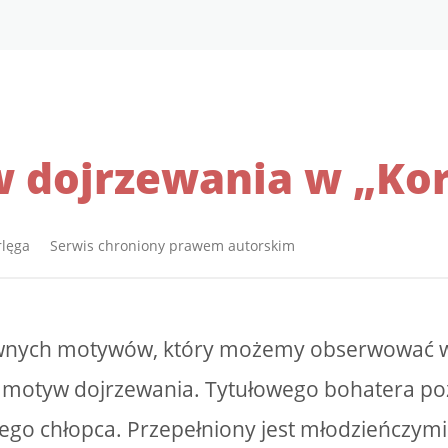
 dojrzewania w „Kor
rlęga Serwis chroniony prawem autorskim
wnych motywów, który możemy obserwować 
t motyw dojrzewania. Tytułowego bohatera p
iego chłopca. Przepełniony jest młodzieńczym