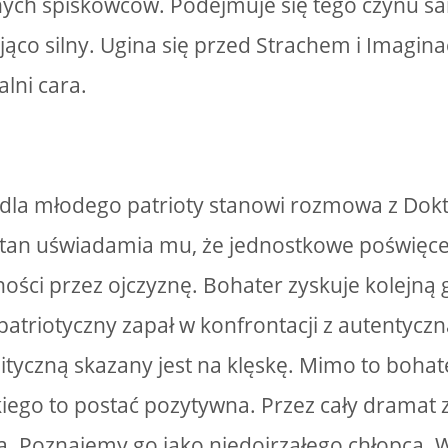
ych spiskowców. Podejmuje się tego czynu sa
jąco silny. Ugina się przed Strachem i Imagina
lni cara.
 dla młodego patrioty stanowi rozmowa z Dok
atan uświadamia mu, że jednostkowe poświęc
ości przez ojczyznę. Bohater zyskuje kolejną g
patriotyczny zapał w konfrontacji z autentyczn
ityczną skazany jest na klęskę. Mimo to boh
iego to postać pozytywna. Przez cały dramat 
. Poznajemy go jako niedojrzałego chłopca. W