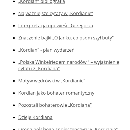
„Kordian” bibliografia
Najważniejsze cytaty w „Kordianie”
Interpretacja opowieści Grzegorza
Znaczenie bajki „O Janku, co psom szył buty”
„Kordian” - plan wydarzeń
„Polska Winkelriedem narodów!” – wyjaśnienie
cytatu z „Kordiana”
Motyw wędrówki w „Kordianie”
Kordian jako bohater romantyczny
Pozostali bohaterowie „Kordiana”
Dzieje Kordiana
Ocena polskiego społeczeństwa w „Kordianie”