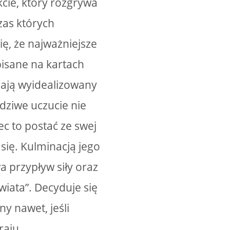
cie, który rozgrywa
zas których
ię, że najważniejsze
pisane na kartach
wiają wyidealizowany
dziwe uczucie nie
iec to postać ze swej
ię. Kulminacją jego
 przypływ siły oraz
wiata”. Decyduje się
ny nawet, jeśli
raju.