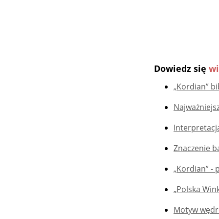
Dowiedz się
wi
„Kordian” bi
Najważniejsz
Interpretac
Znaczenie ba
„Kordian” -
„Polska Wink
Motyw wędró