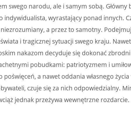
em swego narodu, ale i samym sobą. Główny 
o indywidualista, wyrastający ponad innych. Cz
niezrozumiany, a przez to samotny. Podejmu
 świata i tragicznej sytuacji swego kraju. Na
boskim nakazom decyduje się dokonać zbrodni 
zlachetnymi pobudkami: patriotyzmem i umiłow
o poświęceń, a nawet oddania własnego życia
j obywateli, czuje się za nich odpowiedzialny.
wciąż jednak przeżywa wewnętrzne rozdarcie.