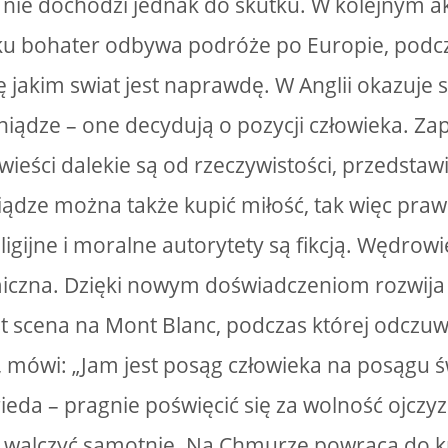
ie dochodzi jednak do skutku. W kolejnym ak
ku bohater odbywa podróże po Europie, podc
 jakim swiat jest naprawdę. W Anglii okazuje s
eniądze – one decydują o pozycji człowieka. Za
owieści dalekie są od rzeczywistości, przedsta
niądze można także kupić miłość, tak więc praw
religijne i moralne autorytety są fikcją. Wędrow
czna. Dzięki nowym doświadczeniom rozwija s
t scena na Mont Blanc, podczas której odczuwa
, mówi: „Jam jest posąg człowieka na posągu ś
ieda – pragnie poświęcić się za wolność ojczyz
 walczyć samotnie. Na Chmurze powraca do k