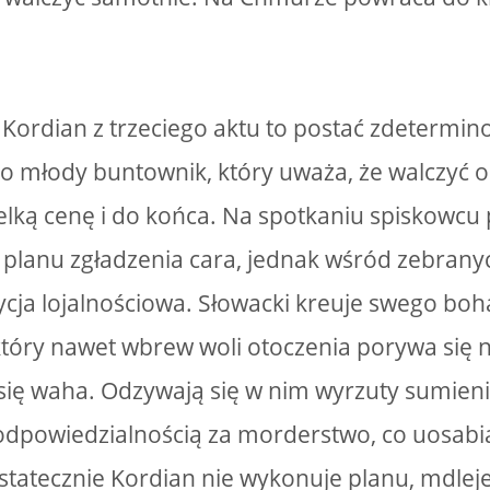
Kordian z trzeciego aktu to postać zdetermi
 To młody buntownik, który uważa, że walczyć 
elką cenę i do końca. Na spotkaniu spiskowcu
planu zgładzenia cara, jednak wśród zebrany
dycja lojalnościowa. Słowacki kreuje swego b
tóry nawet wbrew woli otoczenia porywa się n
się waha. Odzywają się w nim wyrzuty sumienia
odpowiedzialnością za morderstwo, co uosabia
statecznie Kordian nie wykonuje planu, mdlej