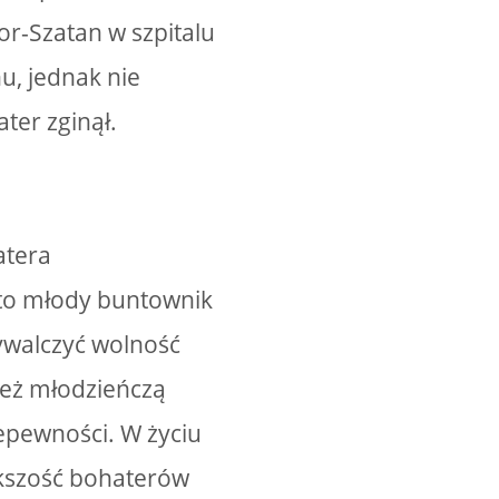
or-Szatan w szpitalu
u, jednak nie
ter zginął.
atera
to młody buntownik
wywalczyć wolność
też młodzieńczą
iepewności. W życiu
ększość bohaterów