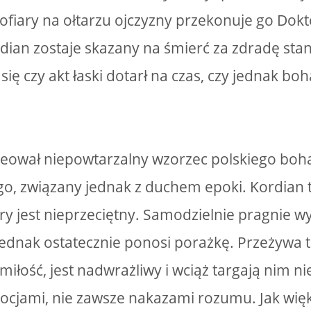
ofiary na ołtarzu ojczyzny przekonuje go Dokt
dian zostaje skazany na śmierć za zdradę stan
ę czy akt łaski dotarł na czas, czy jednak boha
reował niepowtarzalny wzorzec polskiego boh
o, związany jednak z duchem epoki. Kordian 
tóry jest nieprzeciętny. Samodzielnie pragnie 
 jednak ostatecznie ponosi porażkę. Przeżywa 
miłość, jest nadwrażliwy i wciąż targają nim n
mocjami, nie zawsze nakazami rozumu. Jak wi