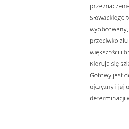
przeznaczeni
Słowackiego t
wyobcowany, 
przeciwko złu
większości i 
Kieruje się s
Gotowy jest d
ojczyzny i je
determinacji 