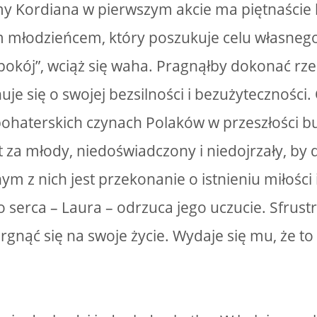
 Kordiana w pierwszym akcie ma piętnaście la
młodzieńcem, który poszukuje celu własnego 
epokój”, wciąż się waha. Pragnąłby dokonać rze
uje się o swojej bezsilności i bezużyteczności
ohaterskich czynach Polaków w przeszłości b
st za młody, niedoświadczony i niedojrzały, by d
ym z nich jest przekonanie o istnieniu miłości 
 serca – Laura – odrzuca jego uczucie. Sfrus
gnąć się na swoje życie. Wydaje się mu, że to 