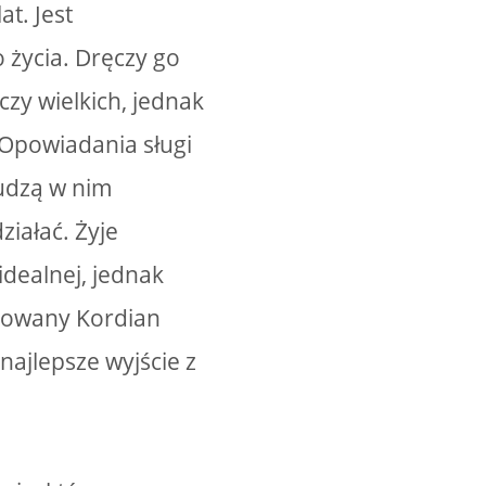
t. Jest
życia. Dręczy go
czy wielkich, jednak
. Opowiadania sługi
udzą w nim
ziałać. Żyje
idealnej, jednak
trowany Kordian
najlepsze wyjście z