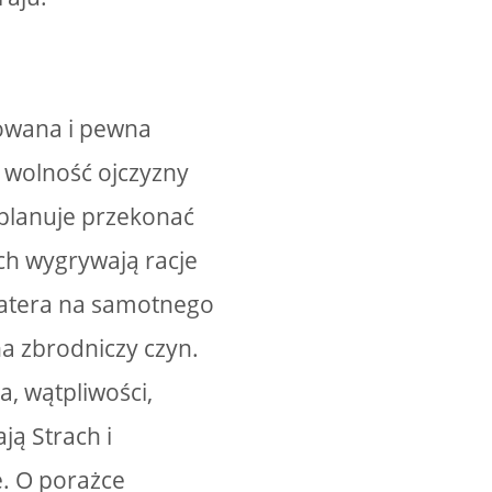
nowana i pewna
o wolność ojczyzny
 planuje przekonać
ch wygrywają racje
ohatera na samotnego
a zbrodniczy czyn.
, wątpliwości,
ją Strach i
e. O porażce