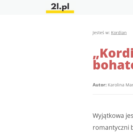
Jesteś w:
Kordian
„Kord
bohat
Autor:
Karolina Ma
Wyjątkowa jes
romantyczni b