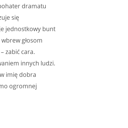
bohater dramatu
uje się
je jednostkowy bunt
wet wbrew głosom
– zabić cara.
aniem innych ludzi.
 w imię dobra
 Mimo ogromnej