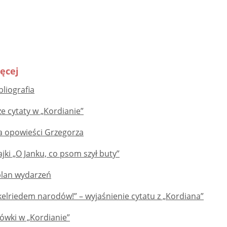
ęcej
bliografia
e cytaty w „Kordianie”
ja opowieści Grzegorza
jki „O Janku, co psom szył buty”
 plan wydarzeń
elriedem narodów!” – wyjaśnienie cytatu z „Kordiana”
wki w „Kordianie”