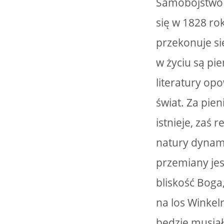
Samobójstwo n
się w 1828 ro
przekonuje się
w życiu są pi
literatury op
świat. Za pie
istnieje, zaś 
natury dynami
przemiany jes
bliskość Boga
na los Winkelr
będzie musiał