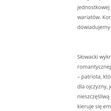
jednostkowej 
wariatów. Kor
dowiadujemy si
Słowacki wyk
romantyczneg
– patriota, k
dla ojczyzny,
nieszczęśliwą 
kieruje się e