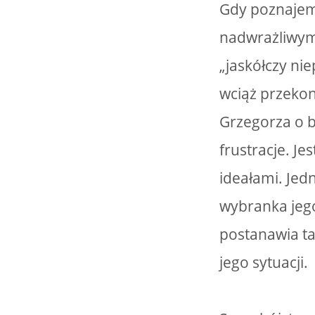
Gdy poznajemy
nadwrażliwym 
„jaskółczy ni
wciąż przekon
Grzegorza o b
frustracje. Je
ideałami. Jedn
wybranka jego
postanawia tar
jego sytuacji.