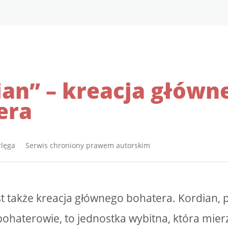
ian” – kreacja główn
era
rlęga Serwis chroniony prawem autorskim
t także kreacja głównego bohatera. Kordian, p
ohaterowie, to jednostka wybitna, która mierz