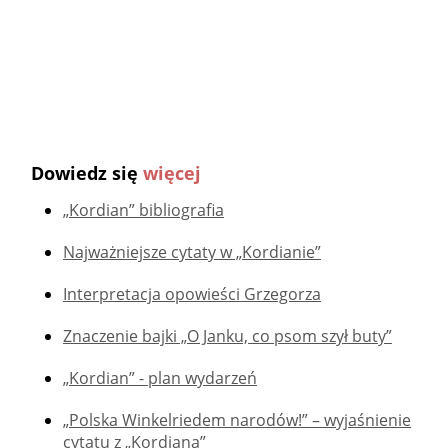
Dowiedz się
więcej
„Kordian” bibliografia
Najważniejsze cytaty w „Kordianie”
Interpretacja opowieści Grzegorza
Znaczenie bajki „O Janku, co psom szył buty”
„Kordian” - plan wydarzeń
„Polska Winkelriedem narodów!” – wyjaśnienie
cytatu z „Kordiana”