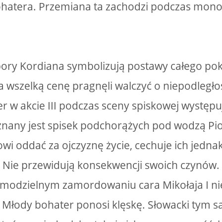
hatera. Przemiana ta zachodzi podczas monol
bory Kordiana symbolizują postawy całego po
 za wszelką cenę pragnęli walczyć o niepodległ
r w akcie III podczas sceny spiskowej występ
 znany jest spisek podchorążych pod wodzą Pi
owi oddać za ojczyznę życie, cechuje ich jednak
. Nie przewidują konsekwencji swoich czynów.
modzielnym zamordowaniu cara Mikołaja I nie
 Młody bohater ponosi klęskę. Słowacki tym 