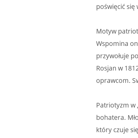
poświęcić się 
Motyw patrio
Wspomina on 
przywołuje po
Rosjan w 1812
oprawcom. Swó
Patriotyzm w 
bohatera. Mło
który czuje s