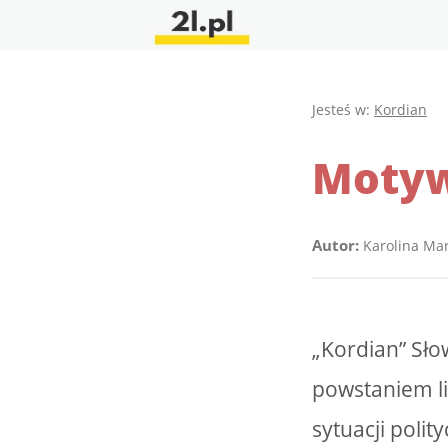
Jesteś w:
Kordian
Motyw
Autor:
Karolina Ma
„Kordian” Sło
powstaniem li
sytuacji polit