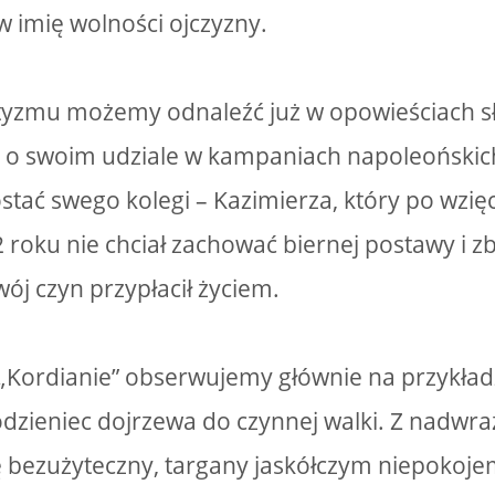
w imię wolności ojczyzny.
tyzmu możemy odnaleźć już w opowieściach sł
o swoim udziale w kampaniach napoleońskich
stać swego kolegi – Kazimierza, który po wzięc
 roku nie chciał zachować biernej postawy i z
j czyn przypłacił życiem.
„Kordianie” obserwujemy głównie na przykła
dzieniec dojrzewa do czynnej walki. Z nadwra
ię bezużyteczny, targany jaskółczym niepokoje