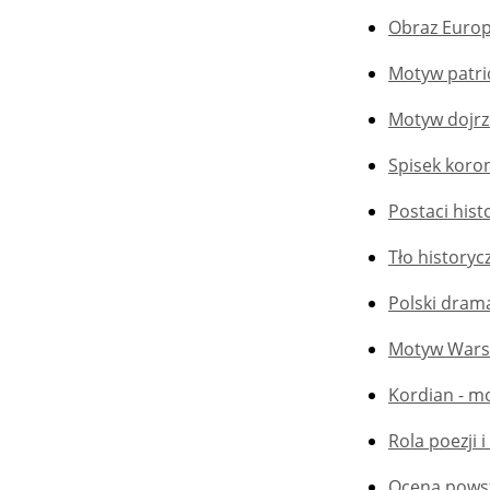
Obraz Europ
Motyw patri
Motyw dojrz
Spisek koro
Postaci hist
Tło historyc
Polski dram
Motyw Warsz
Kordian - mo
Rola poezji 
Ocena powst