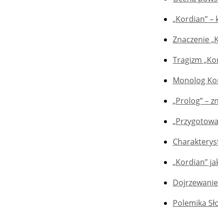
„Kordian” –
Znaczenie „
Tragizm „Ko
Monolog Kor
„Prolog” – z
„Przygotowan
Charakterys
„Kordian” j
Dojrzewanie
Polemika Sł