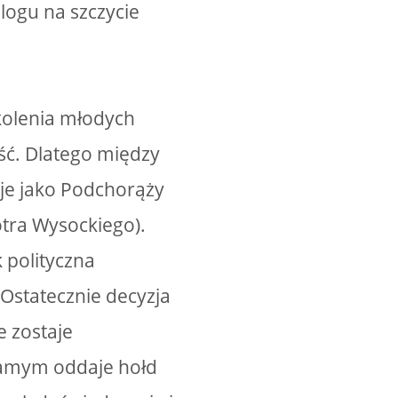
ogu na szczycie
kolenia młodych
ość. Dlatego między
uje jako Podchorąży
otra Wysockiego).
 polityczna
 Ostatecznie decyzja
 zostaje
samym oddaje hołd