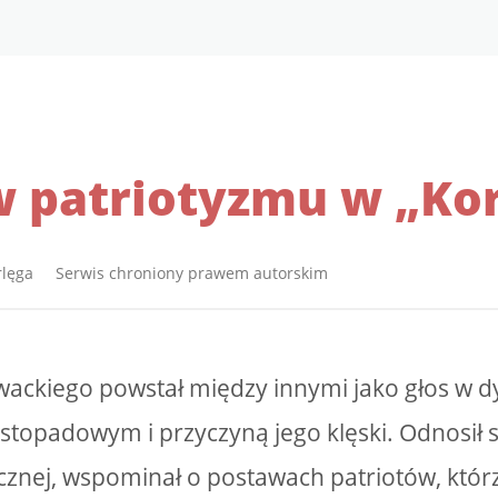
 patriotyzmu w „Kor
rlęga Serwis chroniony prawem autorskim
wackiego powstał między innymi jako głos w d
stopadowym i przyczyną jego klęski. Odnosił s
ycznej, wspominał o postawach patriotów, którz