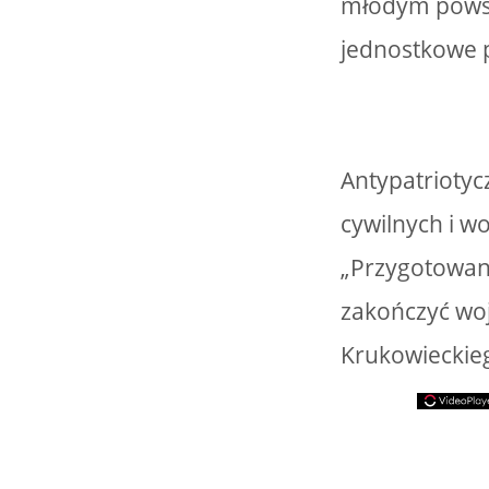
młodym powsta
jednostkowe p
Antypatrioty
cywilnych i w
„Przygotowani
zakończyć woj
Krukowieckieg