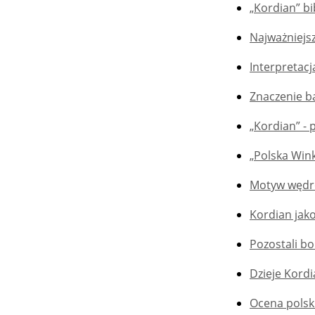
„Kordian” bi
Najważniejsz
Interpretac
Znaczenie ba
„Kordian” -
„Polska Wink
Motyw wędró
Kordian jak
Pozostali b
Dzieje Kord
Ocena polsk