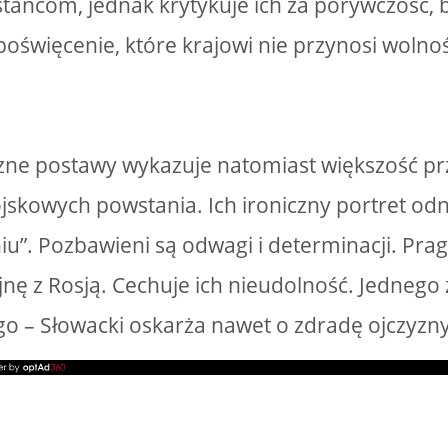
ńcom, jednak krytykuje ich za porywczość, b
oświęcenie, które krajowi nie przynosi wolnoś
czne postawy wykazuje natomiast większość 
ojskowych powstania. Ich ironiczny portret o
u”. Pozbawieni są odwagi i determinacji. Prag
nę z Rosją. Cechuje ich nieudolność. Jednego z
o – Słowacki oskarża nawet o zdradę ojczyzny