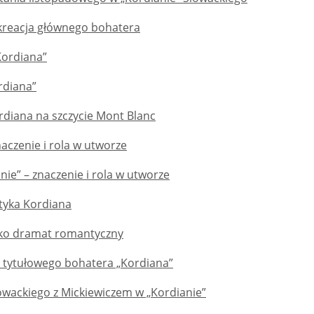
 kreacja głównego bohatera
Kordiana”
rdiana”
diana na szczycie Mont Blanc
naczenie i rola w utworze
ie” – znaczenie i rola w utworze
tyka Kordiana
ako dramat romantyczny
 tytułowego bohatera „Kordiana”
owackiego z Mickiewiczem w „Kordianie”