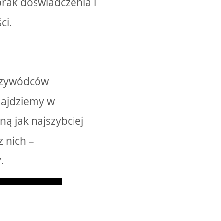
rak doświadczenia i
ci.
przywódców
dnajdziemy w
ną jak najszybciej
 nich –
.