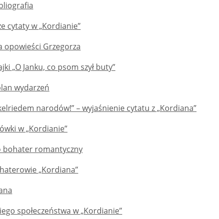
bliografia
e cytaty w „Kordianie”
ja opowieści Grzegorza
jki „O Janku, co psom szył buty”
 plan wydarzeń
elriedem narodów!” – wyjaśnienie cytatu z „Kordiana”
wki w „Kordianie”
o bohater romantyczny
ohaterowie „Kordiana”
iana
iego społeczeństwa w „Kordianie”