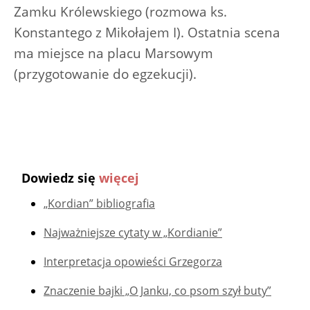
Zamku Królewskiego (rozmowa ks.
Konstantego z Mikołajem I). Ostatnia scena
ma miejsce na placu Marsowym
(przygotowanie do egzekucji).
Dowiedz się
więcej
„Kordian” bibliografia
Najważniejsze cytaty w „Kordianie”
Interpretacja opowieści Grzegorza
Znaczenie bajki „O Janku, co psom szył buty”