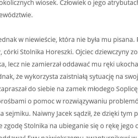
a okolicznych wiosek. Człowiek o jego atrybuta
jewództwie.
jednak w niewieście, która nie była mu pisana.
 córki Stolnika Horeszki. Ojciec dziewczyny zo
ka, lecz nie zamierzał oddawać mu ręki ukocha
dnak, że wykorzysta zaistniałą sytuację na swo
zapraszał do siebie na zamek młodego Soplicę,
z prośbami o pomoc w rozwiązywaniu problem
na sejmiku. Naiwny Jacek sądził, że dzięki tym
e zgodę Stolnika na ubieganie się o rękę jego 