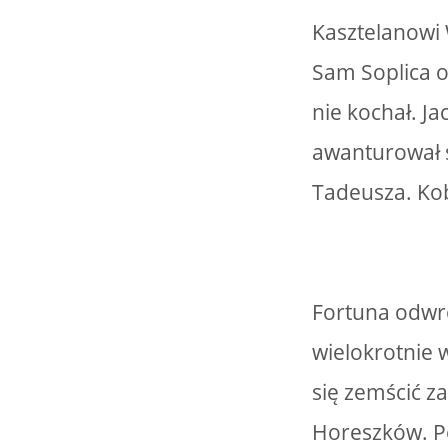
Kasztelanowi 
Sam Soplica o
nie kochał. J
awanturował si
Tadeusza. Kob
Fortuna odwróc
wielokrotnie 
się zemścić z
Horeszków. P