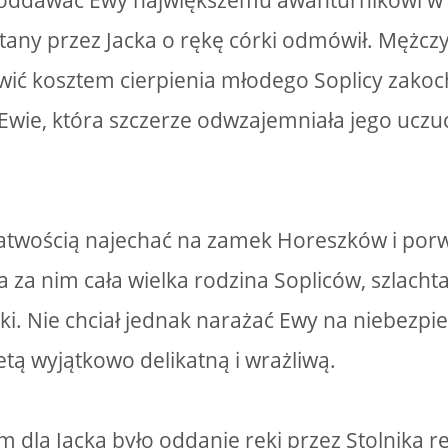
 oddawać Ewy największemu awanturnikowi w o
tany przez Jacka o rękę córki odmówił. Mężcz
wić kosztem cierpienia młodego Soplicy zako
Ewie, która szczerze odwzajemniała jego uczuc
łatwością najechać na zamek Horeszków i por
a za nim cała wielka rodzina Sopliców, szlacht
nki. Nie chciał jednak narażać Ewy na niebezp
etą wyjątkowo delikatną i wrażliwą.
 dla Jacka było oddanie ręki przez Stolnika rę