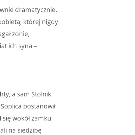
ównie dramatycznie.
obietą, której nigdy
agał żonie,
at ich syna –
hty, a sam Stolnik
 Soplica postanowił
ił się wokół zamku
li na siedzibę