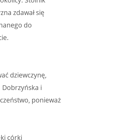
kolicy. Stolnik
yzna zdawał się
chanego do
ie.
wać dziewczynę,
a Dobrzyńska i
ieczeństwo, ponieważ
ki córki