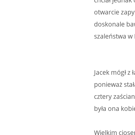
chciał jednak
otwarcie zapy
doskonale ba
szaleństwa w 
Jacek mógł z 
ponieważ stał
cztery zaścia
była ona kobi
Wielkim ciosem