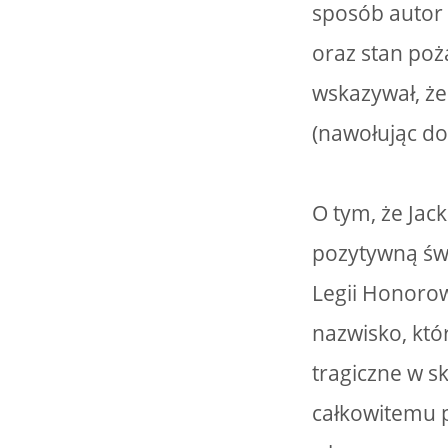
sposób autor 
oraz stan poż
wskazywał, że
(nawołując do
O tym, że Jac
pozytywną św
Legii Honorow
nazwisko, któ
tragiczne w sk
całkowitemu p