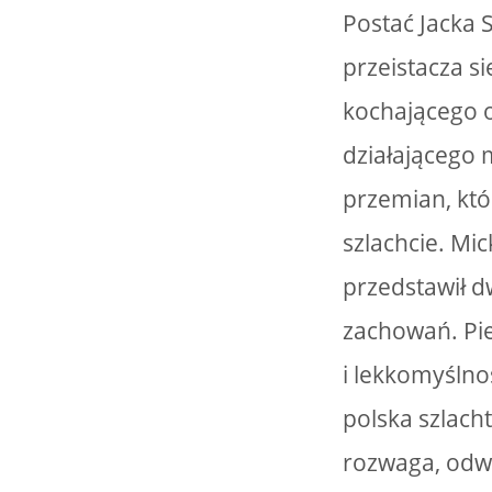
Postać Jacka 
przeistacza s
kochającego o
działającego
przemian, któ
szlachcie. Mi
przedstawił 
zachowań. Pie
i lekkomyślno
polska szlach
rozwaga, odwa