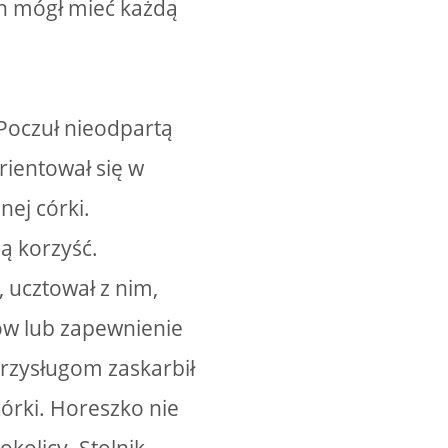
ch mógł mieć każdą
 Poczuł nieodpartą
rientował się w
nej córki.
ją korzyść.
 ucztował z nim,
ów lub zapewnienie
 przysługom zaskarbił
córki. Horeszko nie