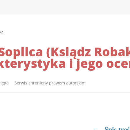
sz
Soplica (Ksiądz Robak
terystyka i jego oc
rlęga Serwis chroniony prawem autorskim
Spis treś