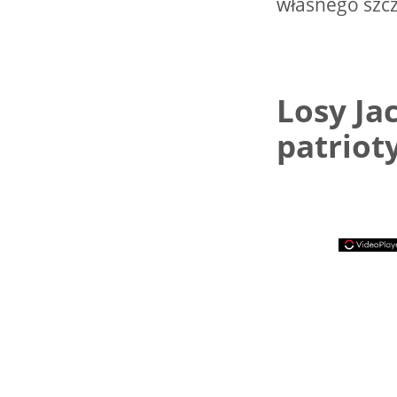
własnego szcz
Losy Jac
patriot