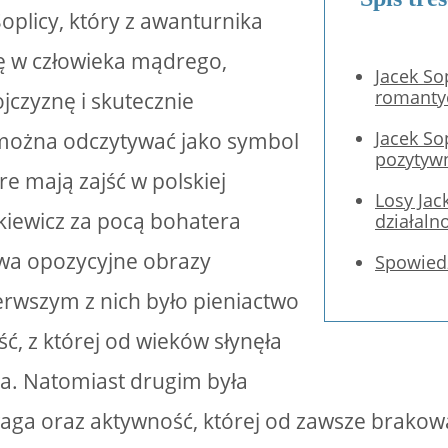
Soplicy, który z awanturnika
ię w człowieka mądrego,
Jacek So
romanty
jczyznę i skutecznie
Jacek So
 można odczytywać jako symbol
pozytyw
re mają zajść w polskiej
Losy Jack
ckiewicz za pocą bohatera
działaln
dwa opozycyjne obrazy
Spowiedź
rwszym z nich było pieniactwo
ść, z której od wieków słynęła
ta. Natomiast drugim była
ga oraz aktywność, której od zawsze brakowa