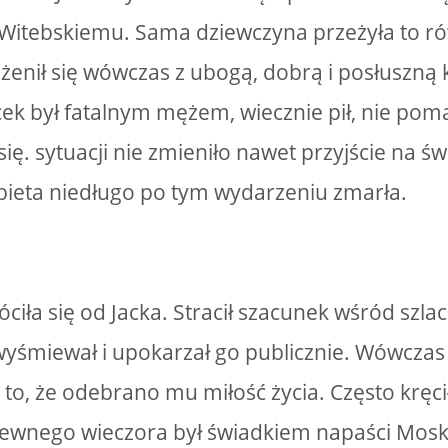
Witebskiemu. Sama dziewczyna przeżyła to r
żenił się wówczas z ubogą, dobrą i posłuszną k
acek był fatalnym mężem, wiecznie pił, nie pom
ę. sytuacji nie zmieniło nawet przyjście na świ
ieta niedługo po tym wydarzeniu zmarła.
iła się od Jacka. Stracił szacunek wśród szlac
wyśmiewał i upokarzał go publicznie. Wówczas
a to, że odebrano mu miłość życia. Często kręc
ewnego wieczora był świadkiem napaści Moska