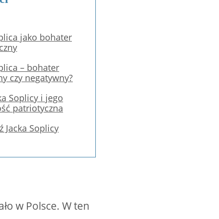
plica jako bohater
czny
plica – bohater
ny czy negatywny?
a Soplicy i jego
ość patriotyczna
 Jacka Soplicy
ło w Polsce. W ten