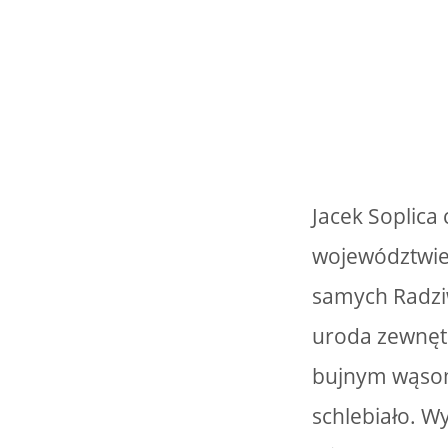
Jacek Soplica
województwie.
samych Radziw
uroda zewnętr
bujnym wąsom
schlebiało. Wy