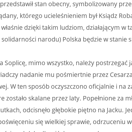
przedstawił stan obecny, symbolizowany prze
ądany, którego ucieleśnieniem był Ksiądz Rob
 właśnie dzięki takim ludziom, działającym w t
 solidarności narodu) Polska będzie w stanie s
ka Soplicę, mimo wszystko, należy postrzegać 
iadczy nadanie mu pośmiertnie przez Cesarz
ej. W ten sposób oczyszczono oficjalnie i na 
re zostało skalane przez laty. Popełnione za 
utkach, odcisnęło głębokie piętno na Jacku. Je
oświęceniu się wielkiej sprawie, odrzuceniu w