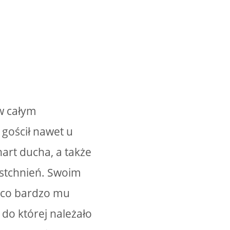
 w całym
 gościł nawet u
art ducha, a także
estchnień. Swoim
 co bardzo mu
 do której należało