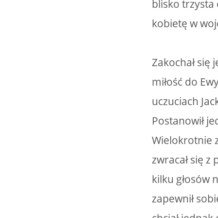
blisko trzyst
kobietę w wo
Zakochał się 
miłość do Ewy,
uczuciach Jac
Postanowił je
Wielokrotnie 
zwracał się 
kilku głosów 
zapewnił sobi