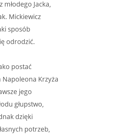
z młodego Jacka,
ak. Mickiewicz
aki sposób
ię odrodzić.
jako postać
a Napoleona Krzyża
zawsze jego
młodu głupstwo,
dnak dzięki
łasnych potrzeb,