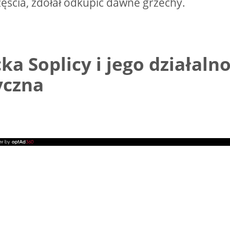
ęścia, zdołał odkupić dawne grzechy.
ka Soplicy i jego działaln
yczna