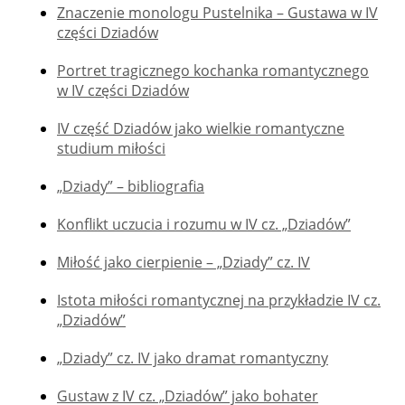
Znaczenie monologu Pustelnika – Gustawa w IV
części Dziadów
Portret tragicznego kochanka romantycznego
w IV części Dziadów
IV część Dziadów jako wielkie romantyczne
studium miłości
„Dziady” – bibliografia
Konflikt uczucia i rozumu w IV cz. „Dziadów”
Miłość jako cierpienie – „Dziady” cz. IV
Istota miłości romantycznej na przykładzie IV cz.
„Dziadów”
„Dziady” cz. IV jako dramat romantyczny
Gustaw z IV cz. „Dziadów” jako bohater