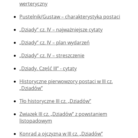
werteryczny
Pustelnik/Gustaw – charakterystyka postaci
„Dziady” cz. IV – najważniejsze cytaty
„Dziady” cz. IV – plan wydarzeń
„Dziady” cz. IV – streszczenie
„Dziady. Część III” - cytaty
Historyczne pierwowzory postaci w III cz.
„Dziadów”
Tło historyczne III cz. „Dziadów”
Związek III cz. „Dziadów” z powstaniem
listopadowym
Konrad a ojczyzna w III cz. „Dziadów”