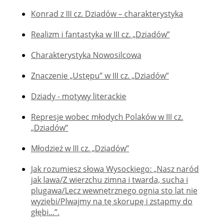
Konrad z III cz. Dziadów – charakterystyka
Realizm i fantastyka w III cz. „Dziadów”
Charakterystyka Nowosilcowa
Znaczenie „Ustępu” w III cz. „Dziadów”
Dziady - motywy literackie
Represje wobec młodych Polaków w III cz.
„Dziadów”
Młodzież w III cz. „Dziadów”
Jak rozumiesz słowa Wysockiego: „Nasz naród
jak lawa/Z wierzchu zimna i twarda, sucha i
plugawa/Lecz wewnętrznego ognia sto lat nie
wyziębi/Plwajmy na tę skorupę i zstąpmy do
głębi...”.