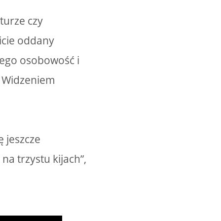
turze czy
wicie oddany
Jego osobowość i
y Widzeniem
ę jeszcze
a trzystu kijach”,