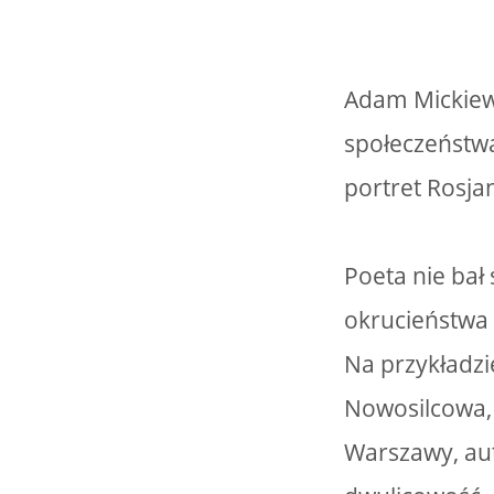
Adam Mickiewi
społeczeństwa
portret Rosja
Poeta nie bał
okrucieństwa
Na przykładz
Nowosilcowa,
Warszawy, aut