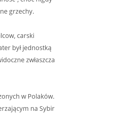
ane grzechy.
lcow, carski
ter był jednostką
widoczne zwłaszcza
rzonych w Polaków.
ierzającym na Sybir