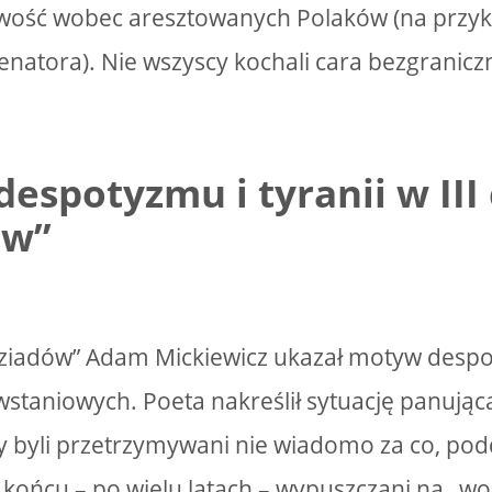
iwość wobec aresztowanych Polaków (na przy
enatora). Nie wszyscy kochali cara bezgraniczn
espotyzmu i tyranii w III 
ów”
„Dziadów” Adam Mickiewicz ukazał motyw despot
staniowych. Poeta nakreślił sytuację panującą
cy byli przetrzymywani nie wiadomo za co, p
 końcu – po wielu latach – wypuszczani na „wo