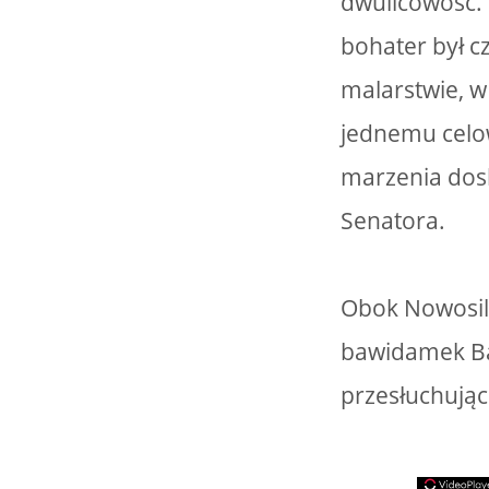
dwulicowość. 
bohater był c
malarstwie, w
jednemu celow
marzenia dos
Senatora.
Obok Nowosilc
bawidamek Baj
przesłuchując