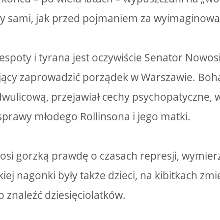
tacy sami, jak przed pojmaniem za wyimaginow
spoty i tyrana jest oczywiście Senator Nowosi
jący zaprowadzić porządek w Warszawie. Boha
wulicową, przejawiał cechy psychopatyczne, 
sprawy młodego Rollinsona i jego matki.
osi gorzką prawdę o czasach represji, wymie
iej nagonki były także dzieci, na kibitkach zm
o znaleźć dziesięciolatków.