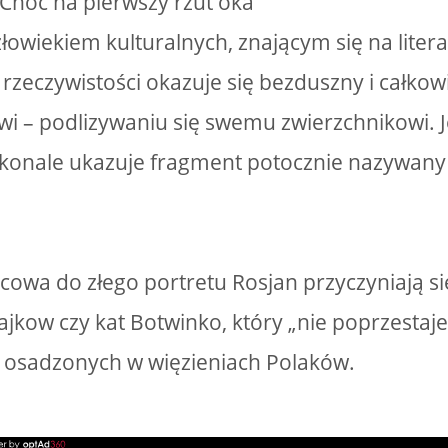
Choć na pierwszy rzut oka
złowiekiem kulturalnych, znającym się na litera
 rzeczywistości okazuje się bezduszny i całko
i – podlizywaniu się swemu zwierzchnikowi. 
konale ukazuje fragment potocznie nazywan
owa do złego portretu Rosjan przyczyniają si
kow czy kat Botwinko, który „nie poprzestaje n
 osadzonych w więzieniach Polaków.