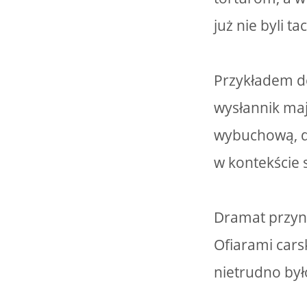
już nie byli 
Przykładem de
wysłannik ma
wybuchową, d
w kontekście 
Dramat przyn
Ofiarami carsk
nietrudno był