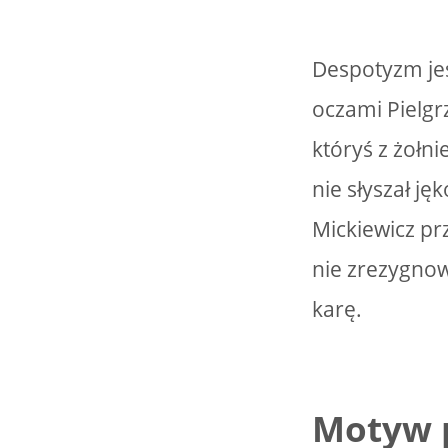
Despotyzm jes
oczami Pielgr
któryś z żołni
nie słyszał j
Mickiewicz prz
nie zrezygnow
karę.
Motyw p