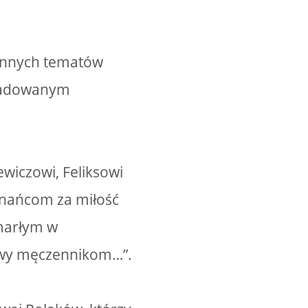
 innych tematów
śladowanym
wiczowi, Feliksowi
nańcom za miłość
zmarłym w
rawy męczennikom…”.