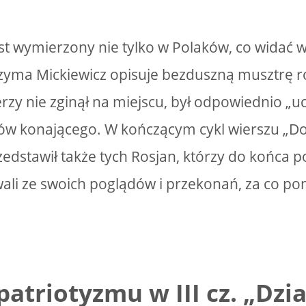
t wymierzony nie tylko w Polaków, co widać w 
zyma Mickiewicz opisuje bezduszną musztrę ros
erzy nie zginął na miejscu, był odpowiednio „uc
ęków konającego. W kończącym cykl wierszu „Do 
edstawił także tych Rosjan, którzy do końca po
ali ze swoich poglądów i przekonań, za co pon
atriotyzmu w III cz. „Dzi