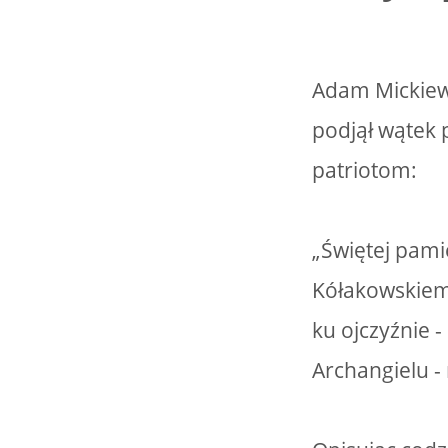
Adam Mickiewi
podjął wątek 
patriotom:
„Świętej pami
Kółakowskiem
ku ojczyźnie 
Archangielu 