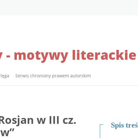
 - motywy literackie
rlęga Serwis chroniony prawem autorskim
osjan w III cz.
Spis treś
ów”