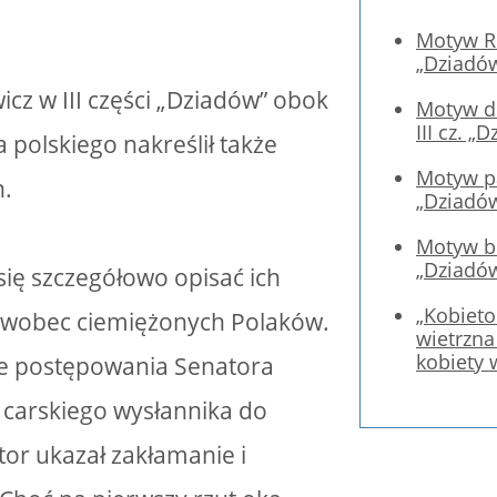
Motyw Ro
„Dziadó
cz w III części „Dziadów” obok
Motyw de
III cz. „
 polskiego nakreślił także
Motyw pa
n.
„Dziadó
Motyw bu
„Dziadó
 się szczegółowo opisać ich
„Kobieto
 wobec ciemiężonych Polaków.
wietrzna
kobiety 
ie postępowania Senatora
 carskiego wysłannika do
or ukazał zakłamanie i