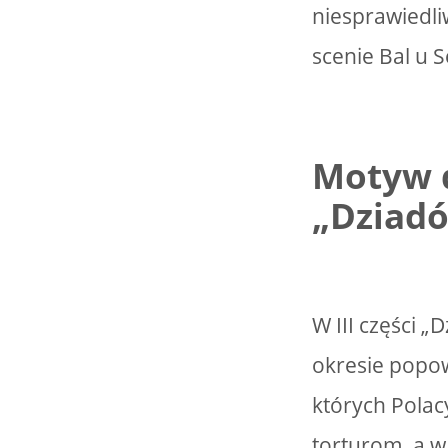
niesprawiedl
scenie Bal u S
Motyw d
„Dziad
W III części 
okresie popow
których Pola
torturom, a w