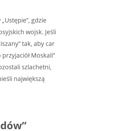
„Ustępie”, gdzie
yjskich wojsk. Jeśli
iszany” tak, aby car
przyjaciół Moskali”
zostali szlachetni,
ieśli największą
adów”