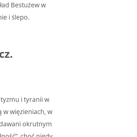
kład Bestużew w
ie i ślepo.
cz.
yzmu i tyranii w
 w więzieniach, w
oddawani okrutnym
lność”, choć nigdy