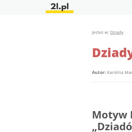
Jesteś w:
Dziady
Dziady
Autor:
Karolina Ma
Motyw R
„Dziad