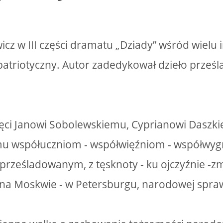
cz w III części dramatu „Dziady” wśród wielu
patriotyczny. Autor zadedykował dzieło prze
ęci Janowi Sobolewskiemu, Cyprianowi Daszkie
u współuczniom - współwięźniom - współwyg
- prześladowanym, z tęsknoty - ku ojczyźnie -
- na Moskwie - w Petersburgu, narodowej sp