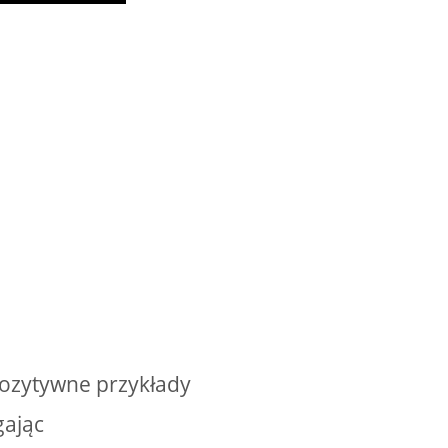
pozytywne przykłady
gając