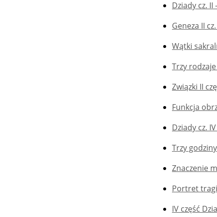
Dziady cz. II
Geneza II cz
Wątki sakral
Trzy rodzaje
Związki II 
Funkcja obr
Dziady cz. IV
Trzy godziny
Znaczenie m
Portret tra
IV część Dz