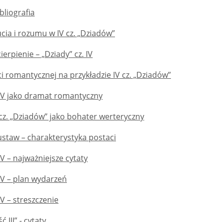
bliografia
ucia i rozumu w IV cz. „Dziadów”
ierpienie – „Dziady” cz. IV
ci romantycznej na przykładzie IV cz. „Dziadów”
 IV jako dramat romantyczny
cz. „Dziadów” jako bohater werteryczny
ustaw – charakterystyka postaci
IV – najważniejsze cytaty
 IV – plan wydarzeń
IV – streszczenie
 III” - cytaty