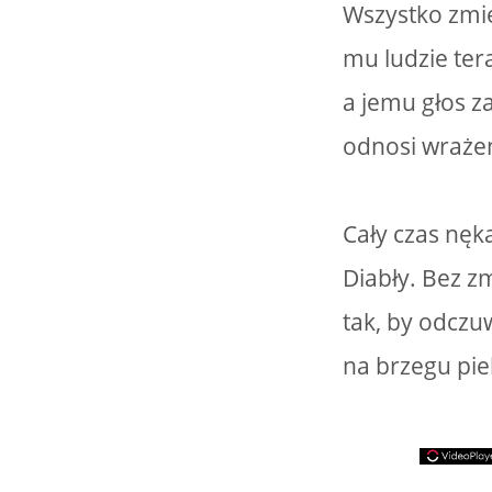
Wszystko zmie
mu ludzie tera
a jemu głos z
odnosi wrażen
Cały czas nęka
Diabły. Bez z
tak, by odczu
na brzegu pie