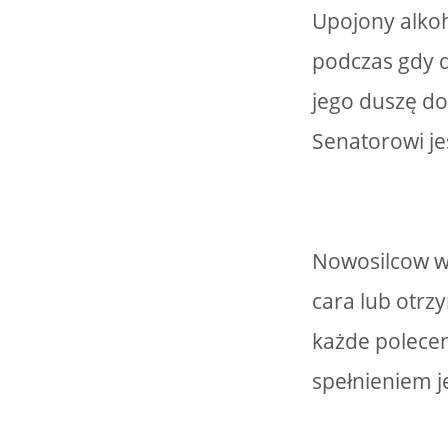
Upojony alkoh
podczas gdy d
jego duszę do
Senatorowi je
Nowosilcow we
cara lub otr
każde polecen
spełnieniem 