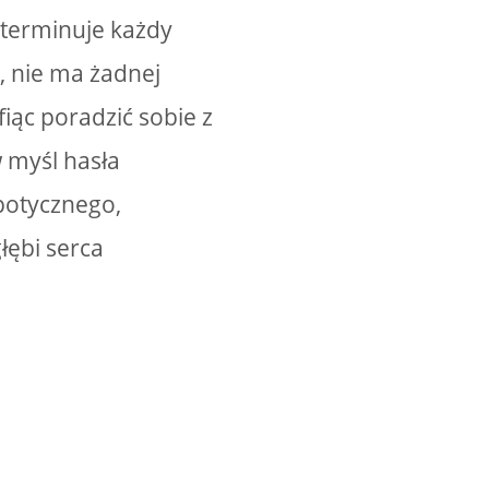
eterminuje każdy
, nie ma żadnej
iąc poradzić sobie z
 myśl hasła
potycznego,
łębi serca