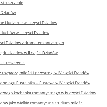
 - streszczenie
. Dziadów
ne i ludyczne w II części Dziadów
 duchów w II części Dziadów
części Dziadów z dramatem antycznym
zędu dziadów w II części Dziadów
 - streszczenie
: rozpaczy, miłości i przestrogi w IV części Dziadów
onologu Pustelnika – Gustawa w IV części Dziadów
gicznego kochanka romantycznego w IV części Dziadów
iadów jako wielkie romantyczne studium miłości