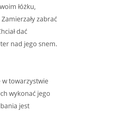
swoim łóżku,
 Zamierzały zabrać
Chciał dać
ster nad jego snem.
ę w towarzystwie
ych wykonać jego
bania jest