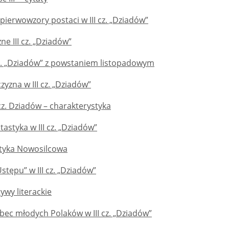
pierwowzory postaci w III cz. „Dziadów”
ne III cz. „Dziadów”
cz. „Dziadów” z powstaniem listopadowym
zyzna w III cz. „Dziadów”
 cz. Dziadów – charakterystyka
tastyka w III cz. „Dziadów”
tyka Nowosilcowa
stępu” w III cz. „Dziadów”
ywy literackie
bec młodych Polaków w III cz. „Dziadów”