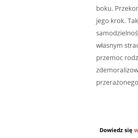
boku. Przekon
jego krok. Ta
samodzielnośc
własnym stra
przemoc rodzi
zdemoralizowa
przerażonego 
Dowiedz się
w