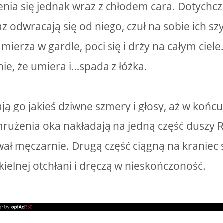
nia się jednak wraz z chłodem cara. Dotychcza
z odwracają się od niego, czuł na sobie ich sz
amierza w gardle, poci się i drży na całym cie
ie, że umiera i…spada z łóżka.
ją go jakieś dziwne szmery i głosy, aż w końcu
mrużenia oka nakładają na jedną część duszy 
wał męczarnie. Drugą część ciągną na kraniec 
kielnej otchłani i dręczą w nieskończoność.