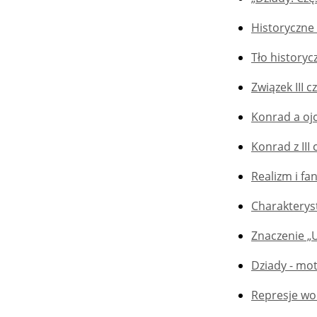
Historyczne 
Tło historycz
Związek III 
Konrad a ojc
Konrad z III
Realizm i fan
Charakterys
Znaczenie „U
Dziady - mot
Represje wo