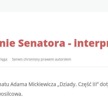
ie Senatora - interp
rlęga Serwis chroniony prawem autorskim
atu Adama Mickiewicza „Dziady. Część III” do
osilcowa.