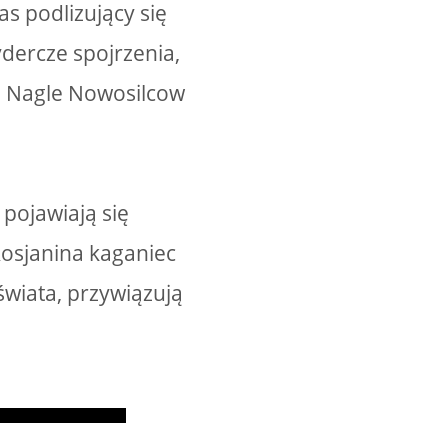
s podlizujący się
ydercze spojrzenia,
le. Nagle Nowosilcow
 pojawiają się
Rosjanina kaganiec
świata, przywiązują