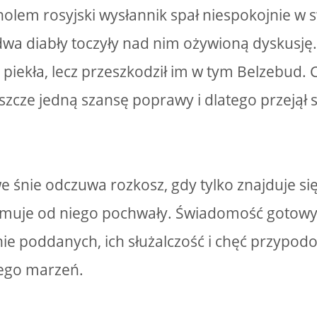
olem rosyjski wysłannik spał niespokojnie w 
wa diabły toczyły nad nim ożywioną dyskusję.
 piekła, lecz przeszkodził im w tym Belzebud. 
szcze jedną szansę poprawy i dlatego przejął 
 śnie odczuwa rozkosz, gdy tylko znajduje si
zymuje od niego pochwały. Świadomość gotow
ie poddanych, ich służalczość i chęć przypodo
jego marzeń.