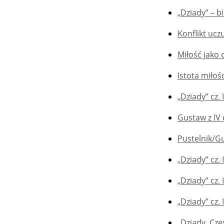
„Dziady” – bi
Konflikt ucz
Miłość jako c
Istota miłoś
„Dziady” cz.
Gustaw z IV 
Pustelnik/G
„Dziady” cz. 
„Dziady” cz.
„Dziady” cz. 
„Dziady. Część