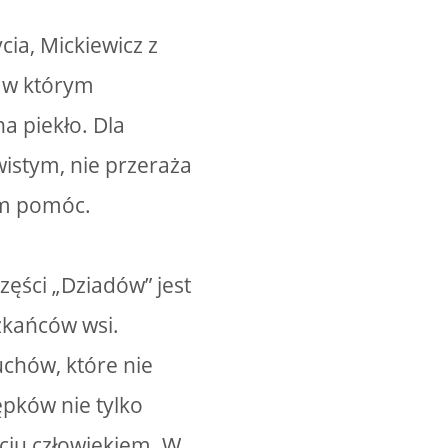
a, Mickiewicz z
, w którym
na piekło. Dla
wistym, nie przeraża
 im pomóc.
ęści „Dziadów” jest
zkańców wsi.
uchów, które nie
ępków nie tylko
yciu człowiekiem. W