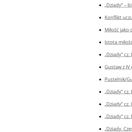
„Dziady” – bi
Konflikt ucz
Miłość jako c
Istota miłoś
„Dziady” cz.
Gustaw z IV 
Pustelnik/G
„Dziady” cz. 
„Dziady” cz.
„Dziady” cz. 
„Dziady. Część