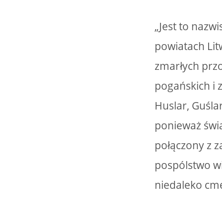
„Jest to nazw
powiatach Litw
zmarłych prz
pogańskich i z
Huslar, Guślar
ponieważ świa
połączony z 
pospólstwo wi
niedaleko cme