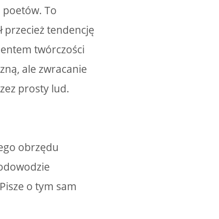
h poetów. To
 przecież tendencję
mentem twórczości
czną, ale zwracanie
ez prosty lud.
kiego obrzędu
 rodowodzie
. Pisze o tym sam