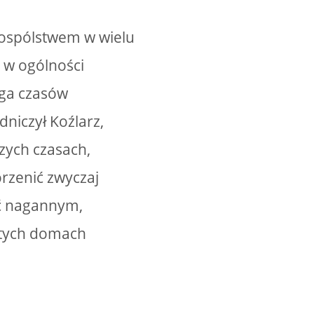
pospólstwem w wielu
i w ogólności
ęga czasów
dniczył Koźlarz,
szych czasach,
orzenić zwyczaj
oć nagannym,
ustych domach