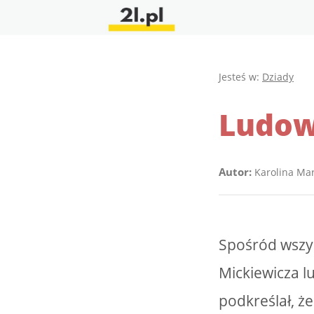
Jesteś w:
Dziady
Ludowo
Autor:
Karolina Ma
Spośród wszys
Mickiewicza l
podkreślał, że