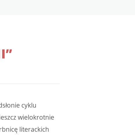
I”
dsłonie cyklu
eszcz wielokrotnie
rbnicę literackich