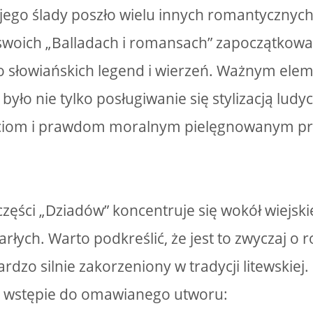
 w jego ślady poszło wielu innych romantycznyc
swoich „Balladach i romansach” zapoczątkował
o słowiańskich legend i wierzeń. Ważnym ele
yło nie tylko posługiwanie się stylizacją ludy
ściom i prawdom moralnym pielęgnowanym prz
 części „Dziadów” koncentruje się wokół wiejs
rłych. Warto podkreślić, że jest to zwyczaj o
rdzo silnie zakorzeniony w tradycji litewskiej
e wstępie do omawianego utworu: