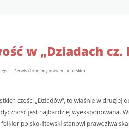
ść w „Dziadach cz. I
rlęga Serwis chroniony prawem autorskim
tkich części „Dziadów”, to właśnie w drugiej o
udyczność jest najbardziej wyeksponowana. Wi
 folklor polsko-litewski stanowi prawdziwą ska