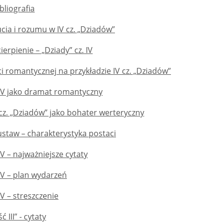
bliografia
ucia i rozumu w IV cz. „Dziadów”
ierpienie – „Dziady” cz. IV
ci romantycznej na przykładzie IV cz. „Dziadów”
 IV jako dramat romantyczny
cz. „Dziadów” jako bohater werteryczny
ustaw – charakterystyka postaci
IV – najważniejsze cytaty
 IV – plan wydarzeń
IV – streszczenie
 III” - cytaty