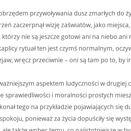
brzędem przywoływania dusz zmarłych do życi
zeń zaczerpnął wizję zaświatów, jako miejsca
 którzy nie są jeszcze gotowi ani na niebo ani 
aplicy rytuał ten jest czymś normalnym, oczy
zjaw, wręcz przeciwnie – oni są tam po to, by
ażniejszym aspektem ludyczności w drugiej cz
e sprawiedliwości i moralności prostych mies
konał tego na przykładzie pojawiających się d
pokoju, ponieważ za życia dopuściły się wyst
 ale także wobec temu, co najistotniejsze w b