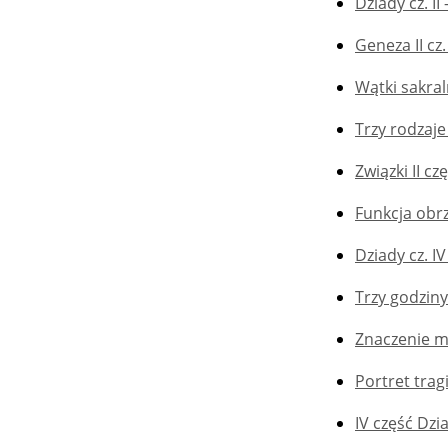
Dziady cz. II
Geneza II cz
Wątki sakral
Trzy rodzaje
Związki II 
Funkcja obr
Dziady cz. IV
Trzy godziny
Znaczenie m
Portret tra
IV część Dz