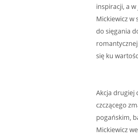
inspiracji, a
Mickiewicz w 
do sięgania d
romantycznej b
się ku warto
Akcja drugiej
czczącego zma
pogańskim, ba
Mickiewicz w