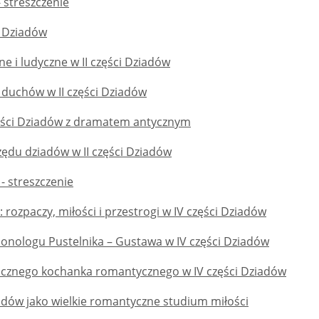
 - streszczenie
. Dziadów
ne i ludyczne w II części Dziadów
 duchów w II części Dziadów
części Dziadów z dramatem antycznym
zędu dziadów w II części Dziadów
 - streszczenie
: rozpaczy, miłości i przestrogi w IV części Dziadów
onologu Pustelnika – Gustawa w IV części Dziadów
gicznego kochanka romantycznego w IV części Dziadów
iadów jako wielkie romantyczne studium miłości