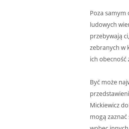
Poza samym o
ludowych wier
przebywają ci,
zebranych w k
ich obecność 
Być może najw
przedstawieni
Mickiewicz do
mogą zaznać s
wobec innych,