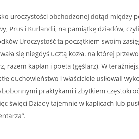
isko uroczystości obchodzonej dotąd między 
y, Prus i Kurlandii, na pamiątkę dziadów, czyl
odków Uroczystość ta początkiem swoim zasi
wała się niegdyś ucztą kozła, na której przewo
z, razem kapłan i poeta (gęślarz). W teraźniej
tłe duchowieństwo i właściciele usiłowali wyk
zabobonnymi praktykami i zbytkiem częstokr
ęc święci Dziady tajemnie w kaplicach lub p
ntarza”.