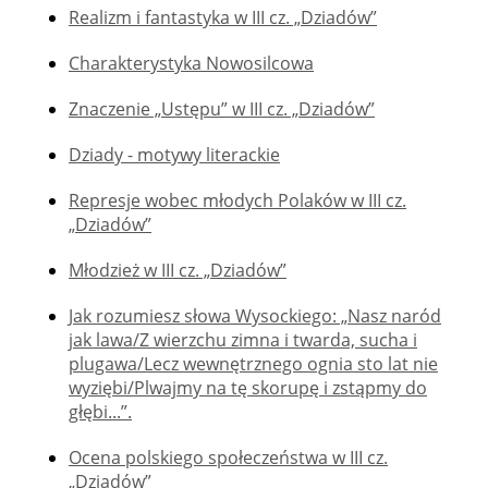
Realizm i fantastyka w III cz. „Dziadów”
Charakterystyka Nowosilcowa
Znaczenie „Ustępu” w III cz. „Dziadów”
Dziady - motywy literackie
Represje wobec młodych Polaków w III cz.
„Dziadów”
Młodzież w III cz. „Dziadów”
Jak rozumiesz słowa Wysockiego: „Nasz naród
jak lawa/Z wierzchu zimna i twarda, sucha i
plugawa/Lecz wewnętrznego ognia sto lat nie
wyziębi/Plwajmy na tę skorupę i zstąpmy do
głębi...”.
Ocena polskiego społeczeństwa w III cz.
„Dziadów”