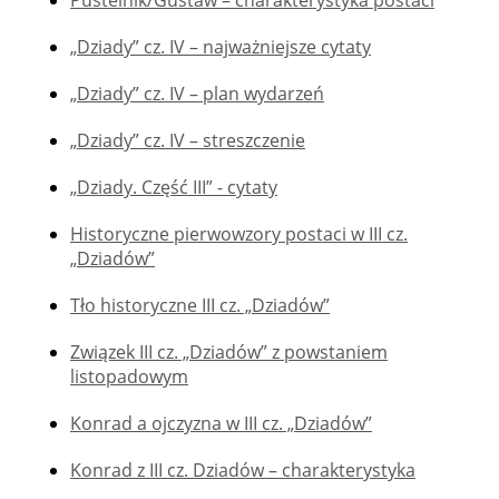
Pustelnik/Gustaw – charakterystyka postaci
„Dziady” cz. IV – najważniejsze cytaty
„Dziady” cz. IV – plan wydarzeń
„Dziady” cz. IV – streszczenie
„Dziady. Część III” - cytaty
Historyczne pierwowzory postaci w III cz.
„Dziadów”
Tło historyczne III cz. „Dziadów”
Związek III cz. „Dziadów” z powstaniem
listopadowym
Konrad a ojczyzna w III cz. „Dziadów”
Konrad z III cz. Dziadów – charakterystyka