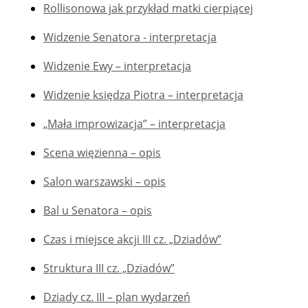
Rollisonowa jak przykład matki cierpiącej
Widzenie Senatora - interpretacja
Widzenie Ewy – interpretacja
Widzenie księdza Piotra – interpretacja
„Mała improwizacja” – interpretacja
Scena więzienna – opis
Salon warszawski – opis
Bal u Senatora – opis
Czas i miejsce akcji III cz. „Dziadów”
Struktura III cz. „Dziadów”
Dziady cz. III – plan wydarzeń