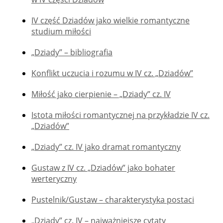
IV część Dziadów jako wielkie romantyczne
studium miłości
„Dziady” – bibliografia
Konflikt uczucia i rozumu w IV cz. „Dziadów”
Miłość jako cierpienie – „Dziady” cz. IV
Istota miłości romantycznej na przykładzie IV cz.
„Dziadów”
„Dziady” cz. IV jako dramat romantyczny
Gustaw z IV cz. „Dziadów” jako bohater
werteryczny
Pustelnik/Gustaw – charakterystyka postaci
„Dziady” cz. IV – najważniejsze cytaty