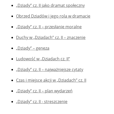
„Dziady” cz. II jako dramat społeczny
Obrzęd Dziadów i jego rola w dramacie
„Dziady” cz. II – przesłanie moralne
Duchy w „Dziadach” cz. II – znaczenie
„Dziady” – geneza
Ludowość w „Dziadach cz. II”
„Dziady” cz. II – najważniejsze cytaty
Czas i miejsce akcji w „Dziadach” cz. II
„Dziady” cz. II – plan wydarzeń
„Dziady” cz. II - streszczenie