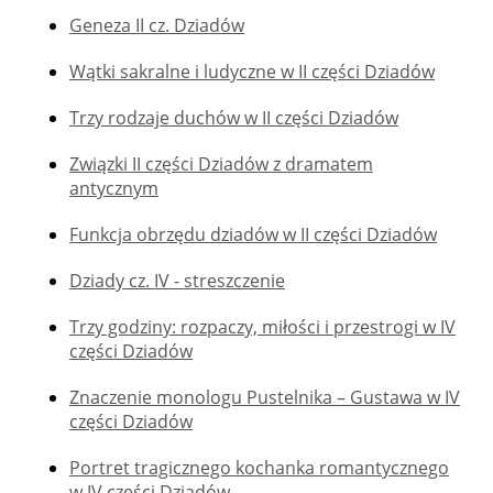
Geneza II cz. Dziadów
Wątki sakralne i ludyczne w II części Dziadów
Trzy rodzaje duchów w II części Dziadów
Związki II części Dziadów z dramatem
antycznym
Funkcja obrzędu dziadów w II części Dziadów
Dziady cz. IV - streszczenie
Trzy godziny: rozpaczy, miłości i przestrogi w IV
części Dziadów
Znaczenie monologu Pustelnika – Gustawa w IV
części Dziadów
Portret tragicznego kochanka romantycznego
w IV części Dziadów