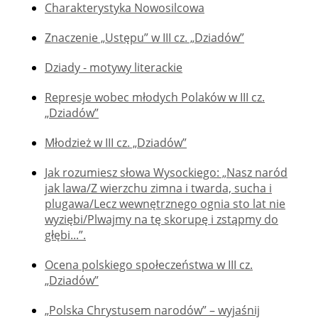
Charakterystyka Nowosilcowa
Znaczenie „Ustępu” w III cz. „Dziadów”
Dziady - motywy literackie
Represje wobec młodych Polaków w III cz.
„Dziadów”
Młodzież w III cz. „Dziadów”
Jak rozumiesz słowa Wysockiego: „Nasz naród
jak lawa/Z wierzchu zimna i twarda, sucha i
plugawa/Lecz wewnętrznego ognia sto lat nie
wyziębi/Plwajmy na tę skorupę i zstąpmy do
głębi...”.
Ocena polskiego społeczeństwa w III cz.
„Dziadów”
„Polska Chrystusem narodów” – wyjaśnij