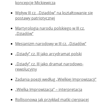
koncepcję Mickiewicza
Wpływ III cz. „Dziadów” na kształtowanie się
postawy patriotycznej
Martyrologia narodu polskiego w III cz.
„Dziadów”
Mesjanizm narodowy w III cz. „Dziadów”
„Dziady” cz. III jako arcydramat polski
„Dziady” cz. III jako dramat narodowo-
rewolucyjny
Zadania poezji według „Wielkiej Improwizacji”
„Wielka Improwizacja” – interpretacja
Rollisonowa jak przykład matki cierpiącej