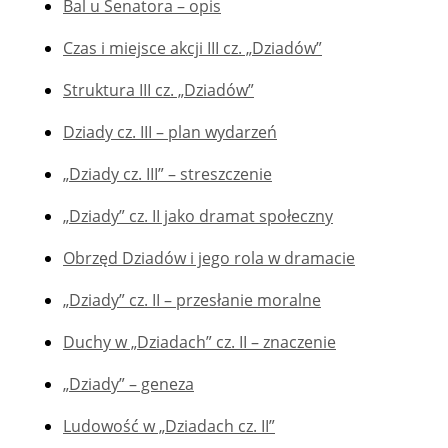
Bal u Senatora – opis
Czas i miejsce akcji III cz. „Dziadów”
Struktura III cz. „Dziadów”
Dziady cz. III – plan wydarzeń
„Dziady cz. III” – streszczenie
„Dziady” cz. II jako dramat społeczny
Obrzęd Dziadów i jego rola w dramacie
„Dziady” cz. II – przesłanie moralne
Duchy w „Dziadach” cz. II – znaczenie
„Dziady” – geneza
Ludowość w „Dziadach cz. II”