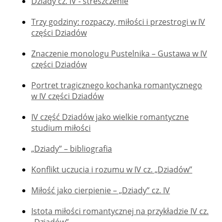
Dziady cz. IV - streszczenie
Trzy godziny: rozpaczy, miłości i przestrogi w IV
części Dziadów
Znaczenie monologu Pustelnika – Gustawa w IV
części Dziadów
Portret tragicznego kochanka romantycznego
w IV części Dziadów
IV część Dziadów jako wielkie romantyczne
studium miłości
„Dziady” – bibliografia
Konflikt uczucia i rozumu w IV cz. „Dziadów”
Miłość jako cierpienie – „Dziady” cz. IV
Istota miłości romantycznej na przykładzie IV cz.
„Dziadów”