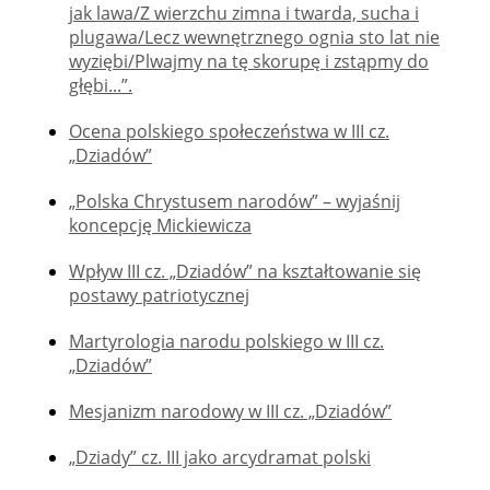
jak lawa/Z wierzchu zimna i twarda, sucha i
plugawa/Lecz wewnętrznego ognia sto lat nie
wyziębi/Plwajmy na tę skorupę i zstąpmy do
głębi...”.
Ocena polskiego społeczeństwa w III cz.
„Dziadów”
„Polska Chrystusem narodów” – wyjaśnij
koncepcję Mickiewicza
Wpływ III cz. „Dziadów” na kształtowanie się
postawy patriotycznej
Martyrologia narodu polskiego w III cz.
„Dziadów”
Mesjanizm narodowy w III cz. „Dziadów”
„Dziady” cz. III jako arcydramat polski